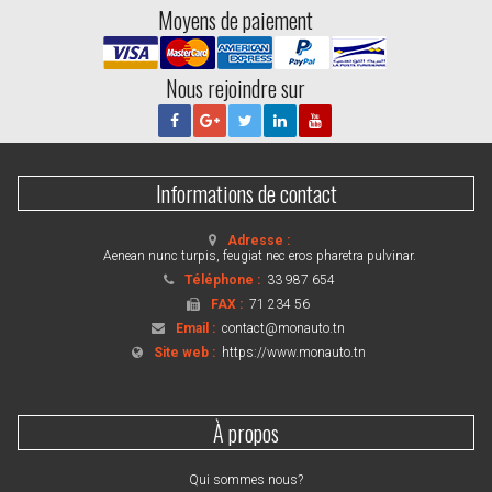
Moyens de paiement
Nous rejoindre sur
Informations de contact
Adresse :
Aenean nunc turpis, feugiat nec eros pharetra pulvinar.
Téléphone :
33 987 654
FAX :
71 234 56
Email :
contact@monauto.tn
Site web :
https://www.monauto.tn
À propos
Qui sommes nous?