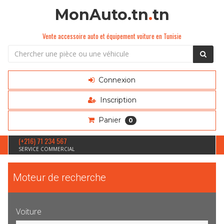
MonAuto.tn
.
tn
Vente accessoire auto et équipement voiture en Tunisie
Connexion
Inscription
Panier
0
(+216) 71 234 567
SERVICE COMMERCIAL
Moteur de recherche
Voiture
Sélection