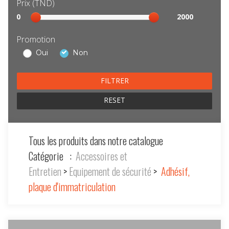
Prix (TND)
Sélection
0
2000
prix
Promotion
Oui
Non
RESET
Tous les produits dans notre catalogue
Catégorie :
Accessoires et
Entretien
>
Equipement de sécurité
>
Adhésif,
plaque d'immatriculation