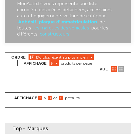
MonAuto.tn vous représente une liste
complète des piéces detachées, accessoires
auto et équipements voiture de catégorie
Adhésif, plaque d'immatriculation
de
toutes
les marques des véhicules
pour les
différents
constructeurs
ORDRE
Du plus récent au plus ancien
AFFICHAGE
9
produits par page
VUE
AFFICHAGE
0
à
0
de
0
produits
Top -
Marques