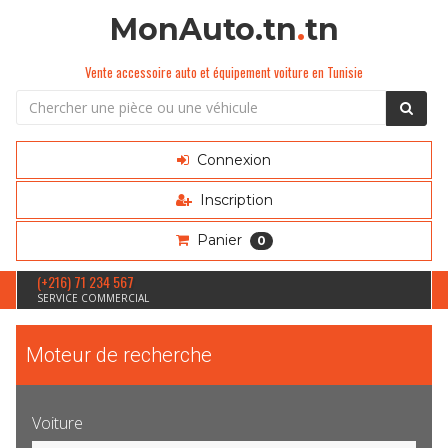
MonAuto.tn
.
tn
Vente accessoire auto et équipement voiture en Tunisie
Connexion
Inscription
Panier
0
(+216) 71 234 567
SERVICE COMMERCIAL
Moteur de recherche
Voiture
Sélection