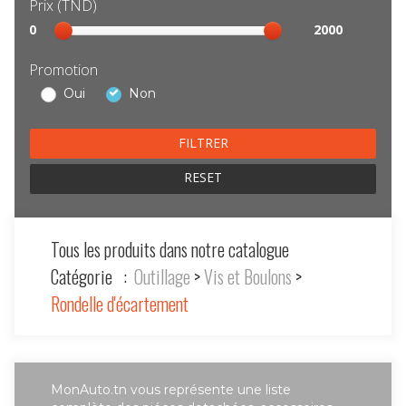
Prix (TND)
Sélection
0
2000
prix
Promotion
Oui
Non
RESET
Tous les produits dans notre catalogue
Catégorie :
Outillage
>
Vis et Boulons
>
Rondelle d'écartement
MonAuto.tn vous représente une liste