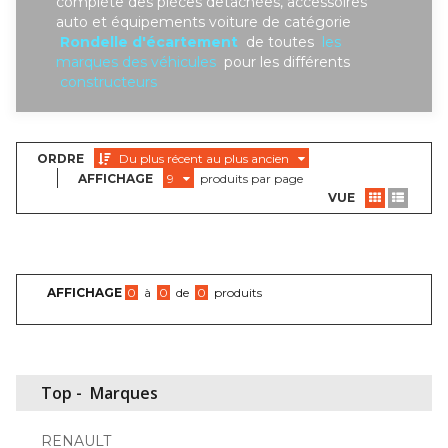
complète des piéces detachées, accessoires
auto et équipements voiture de catégorie
Rondelle d'écartement
de toutes
les
marques des véhicules
pour les différents
constructeurs
ORDRE
Du plus récent au plus ancien
AFFICHAGE
9
produits par page
VUE
AFFICHAGE
0
à
0
de
0
produits
Top -
Marques
RENAULT