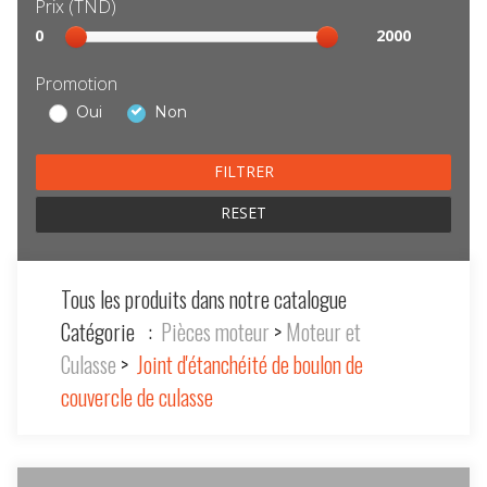
Prix (TND)
Sélection
0
2000
prix
Promotion
Oui
Non
RESET
Tous les produits dans notre catalogue
Catégorie :
Pièces moteur
>
Moteur et
Culasse
>
Joint d'étanchéité de boulon de
couvercle de culasse