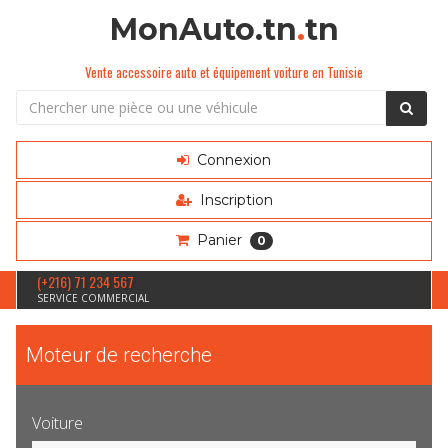
MonAuto.tn
.
tn
Vente accessoire auto et équipement voiture en Tunisie
Connexion
Inscription
Panier
0
(+216) 71 234 567
SERVICE COMMERCIAL
Moteur de recherche
Voiture
Sélection