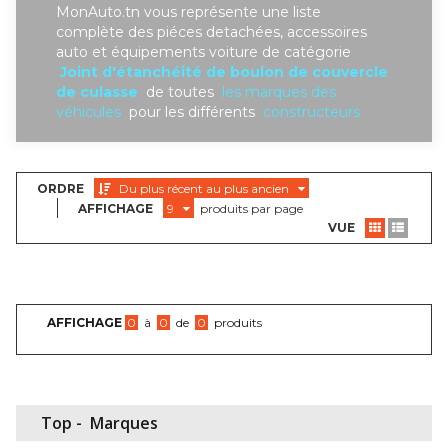
MonAuto.tn vous représente une liste
complète des piéces detachées, accessoires
auto et équipements voiture de catégorie
Joint d'étanchéité de boulon de couvercle
de culasse
de toutes
les marques des
véhicules
pour les différents
constructeurs
ORDRE
Du plus récent au plus ancien
AFFICHAGE
9
produits par page
VUE
AFFICHAGE
0
à
0
de
0
produits
Top -
Marques