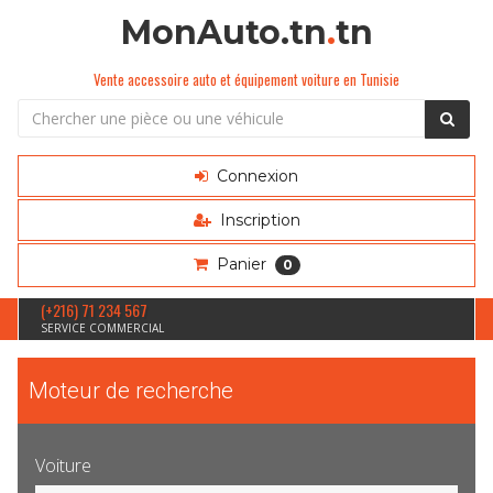
MonAuto.tn
.
tn
Vente accessoire auto et équipement voiture en Tunisie
Connexion
Inscription
Panier
0
(+216) 71 234 567
SERVICE COMMERCIAL
Moteur de recherche
Voiture
Sélection