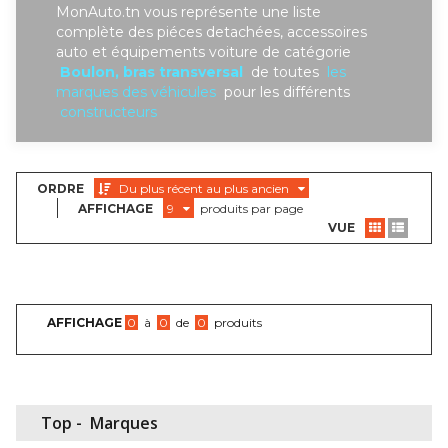
MonAuto.tn vous représente une liste
complète des piéces detachées, accessoires
auto et équipements voiture de catégorie
Boulon, bras transversal
de toutes
les
marques des véhicules
pour les différents
constructeurs
ORDRE
Du plus récent au plus ancien
AFFICHAGE
9
produits par page
VUE
AFFICHAGE
0
à
0
de
0
produits
Top -
Marques