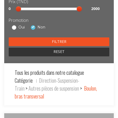
Prix (TND)
Sélection
0
2000
prix
Promotion
Oui
Non
RESET
Tous les produits dans notre catalogue
Catégorie :
Direction-Suspension-
Train
>
Autres pièces de suspension
>
Boulon,
bras transversal