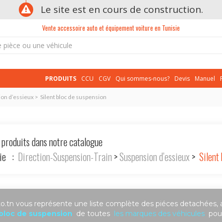
Le site est en cours de construction.
Vente accessoire auto et équipement voiture en Tunisie
PRODUITS
CCU
CGV
Qui sommes-nous?
Devis
Manuel
on d’essieux > Silent bloc de suspension
 produits dans notre catalogue
rie :
Direction-Suspension-Train
>
Suspension d’essieux
>
Silent 
.tn vous représente une liste complète des piéces detachées, 
 bloc de suspension
de toutes
les marques des véhicules
pour