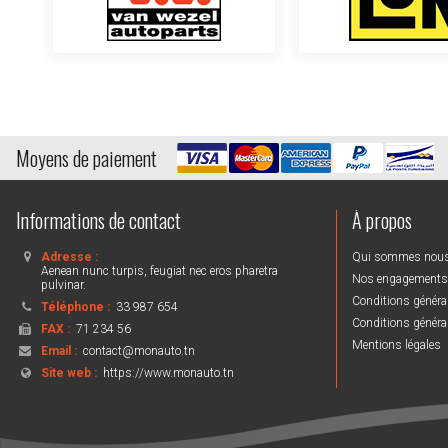
Moyens de paiement
Informations de contact
À propos
Adresse :
Qui sommes nou
Aenean nunc turpis, feugiat nec eros pharetra
Nos engagements
pulvinar.
Conditions général
Téléphone :
33 987 654
Conditions général
FAX :
71 234 56
Mentions légales
Email :
contact@monauto.tn
Site web :
https://www.monauto.tn