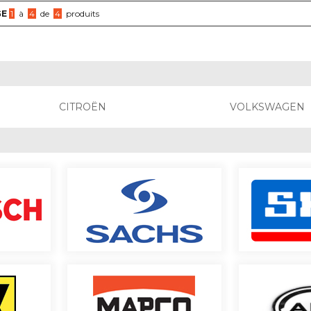
GE
1
à
4
de
4
produits
CITROËN
VOLKSWAGEN