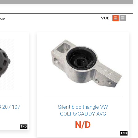
VUE
age
C3 207 107
Silent bloc triangle VW
GOLF5/CADDY AVG
N/D
TND
TND