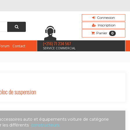
Connexion
Inscription
Panier
0
(+216) 71 234 567
Forum
Contact
SERVICE COMMERCIAL
bloc de suspension
accessoires auto et équipements voiture de catégorie
 les différents
constructeurs