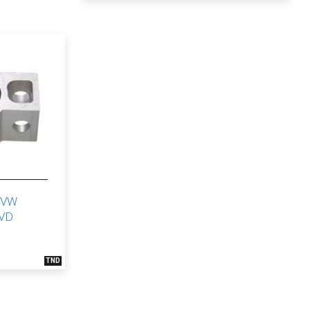
e VW
VD
TND