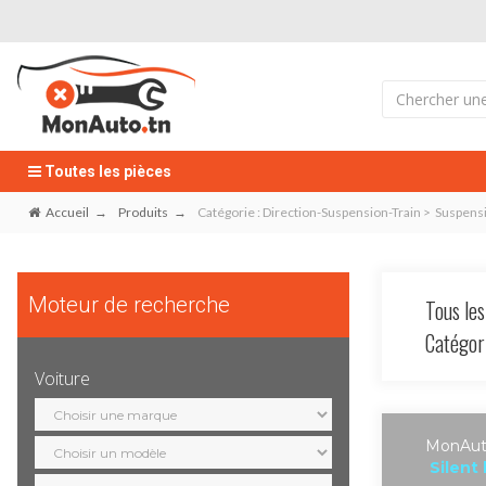
Toutes les pièces
Accueil
Produits
Catégorie : Direction-Suspension-Train > Suspensi
Moteur de recherche
Tous les
Catégo
Voiture
Sélection
marque
Sélection
MonAuto
modèle
Silent
Sélection