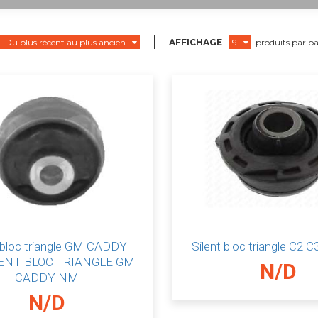
Du plus récent au plus ancien
AFFICHAGE
9
produits par p
t bloc triangle GM CADDY
Silent bloc triangle C2 
ENT BLOC TRIANGLE GM
N/D
CADDY NM
N/D