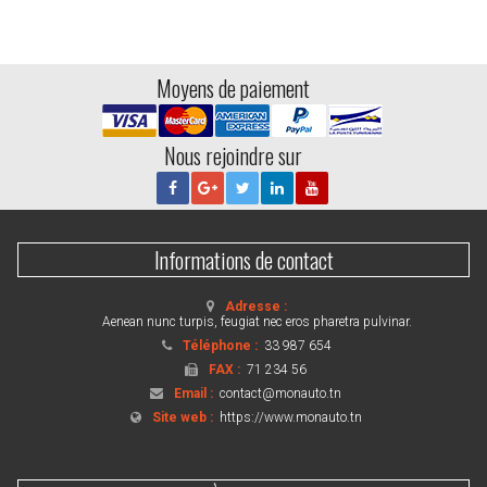
Moyens de paiement
Nous rejoindre sur
Informations de contact
Adresse :
Aenean nunc turpis, feugiat nec eros pharetra pulvinar.
Téléphone :
33 987 654
FAX :
71 234 56
Email :
contact@monauto.tn
Site web :
https://www.monauto.tn