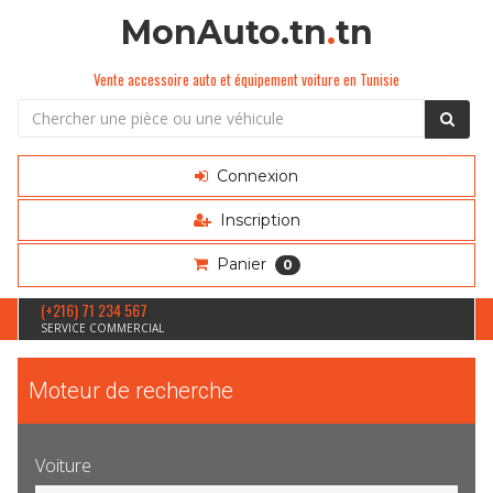
MonAuto.tn
.
tn
Vente accessoire auto et équipement voiture en Tunisie
Connexion
Inscription
Panier
0
(+216) 71 234 567
SERVICE COMMERCIAL
Moteur de recherche
Voiture
Sélection