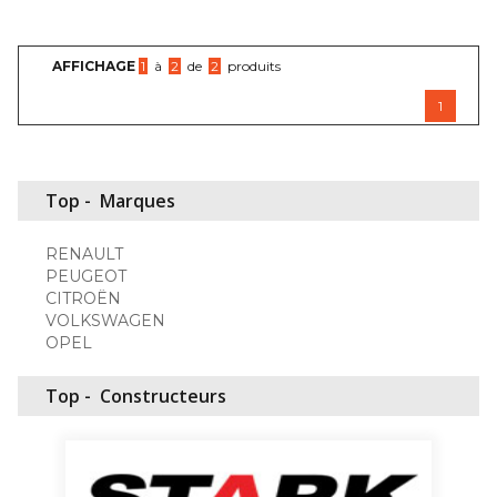
AFFICHAGE
1
à
2
de
2
produits
1
Top -
Marques
RENAULT
PEUGEOT
CITROËN
VOLKSWAGEN
OPEL
Top -
Constructeurs