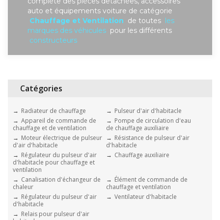
complète des piéces detachées, accessoires
auto et équipements voiture de catégorie
Chauffage et Ventilation
de toutes
les
marques des véhicules
pour les différents
constructeurs
Catégories
Radiateur de chauffage
Pulseur d'air d'habitacle
Appareil de commande de
Pompe de circulation d'eau
chauffage et de ventilation
de chauffage auxiliaire
Moteur électrique de pulseur
Résistance de pulseur d'air
d'air d'habitacle
d'habitacle
Régulateur du pulseur d'air
Chauffage auxiliaire
d'habitacle pour chauffage et
ventilation
Canalisation d'échangeur de
Élément de commande de
chaleur
chauffage et ventilation
Régulateur du pulseur d'air
Ventilateur d'habitacle
d'habitacle
Relais pour pulseur d'air