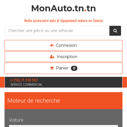
MonAuto.tn
.
tn
Vente accessoire auto et équipement voiture en Tunisie
Connexion
Inscription
Panier
0
(+216) 71 234 567
SERVICE COMMERCIAL
Moteur de recherche
Voiture
Sélection