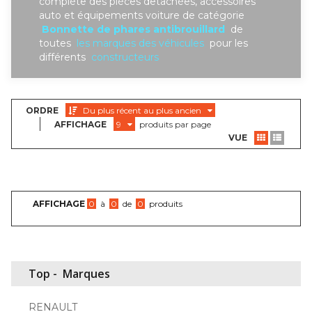
complète des piéces detachées, accessoires
auto et équipements voiture de catégorie
Bonnette de phares antibrouillard
de
toutes
les marques des véhicules
pour les
différents
constructeurs
ORDRE
Du plus récent au plus ancien
AFFICHAGE
9
produits par page
VUE
AFFICHAGE
0
à
0
de
0
produits
Top -
Marques
RENAULT