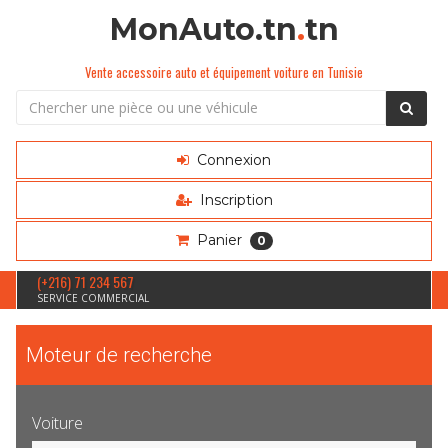
MonAuto.tn
.
tn
Vente accessoire auto et équipement voiture en Tunisie
Connexion
Inscription
Panier
0
(+216) 71 234 567
SERVICE COMMERCIAL
Moteur de recherche
Voiture
Sélection