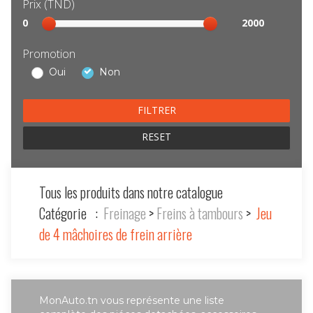
Prix (TND)
Sélection
0
2000
prix
Promotion
Oui
Non
RESET
Tous les produits dans notre catalogue
Catégorie :
Freinage
>
Freins à tambours
>
Jeu
de 4 mâchoires de frein arrière
MonAuto.tn vous représente une liste