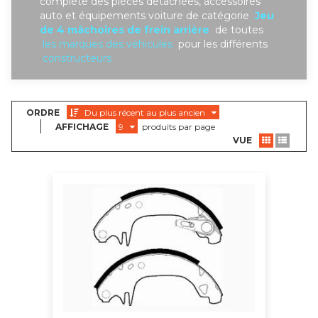
complète des piéces detachées, accessoires
auto et équipements voiture de catégorie
Jeu
de 4 mâchoires de frein arrière
de toutes
les marques des véhicules
pour les différents
constructeurs
ORDRE
Du plus récent au plus ancien
AFFICHAGE
9
produits par page
VUE