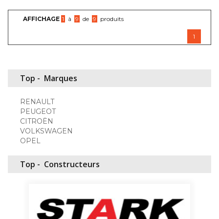
AFFICHAGE
1
à
9
de
9
produits
1
Top -
Marques
RENAULT
PEUGEOT
CITROËN
VOLKSWAGEN
OPEL
Top -
Constructeurs