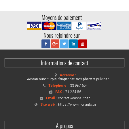
Moyens de paiement
Nous rejoindre sur
Informations de contact
Adresse :
Aenean nunc turpis, feugiat nec eros pharetra pulvinar.
Téléphone :
33 987 654
FAX :
71 234 56
Email :
contact@monauto.tn
Site web :
https://www.monauto.tn
À propos