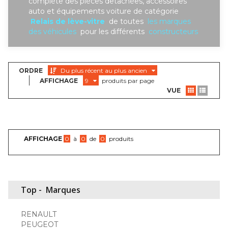
complète des piéces detachées, accessoires
auto et équipements voiture de catégorie
Relais de lève-vitre
de toutes
les marques
des véhicules
pour les différents
constructeurs
ORDRE
Du plus récent au plus ancien
AFFICHAGE
9
produits par page
VUE
AFFICHAGE
0
à
0
de
0
produits
Top -
Marques
RENAULT
PEUGEOT