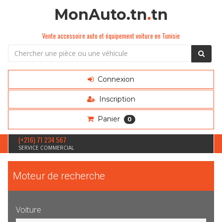
MonAuto.tn
.
tn
Vente accessoire auto et équipement voiture en Tunisie
Connexion
Inscription
Panier
0
(+216) 71 234 567
SERVICE COMMERCIAL
Moteur de recherche
Voiture
Sélection