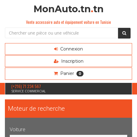
MonAuto.tn
.
tn
Vente accessoire auto et équipement voiture en Tunisie
Connexion
Inscription
Panier
0
(+216) 71 234 567
SERVICE COMMERCIAL
Moteur de recherche
Voiture
Sélection