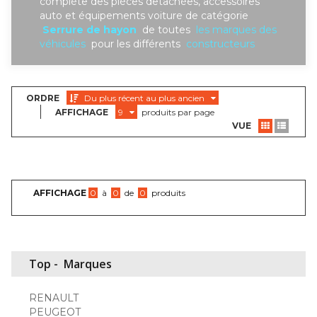
complète des piéces detachées, accessoires
auto et équipements voiture de catégorie
Serrure de hayon
de toutes
les marques des
véhicules
pour les différents
constructeurs
ORDRE
Du plus récent au plus ancien
AFFICHAGE
9
produits par page
VUE
AFFICHAGE
0
à
0
de
0
produits
Top -
Marques
RENAULT
PEUGEOT