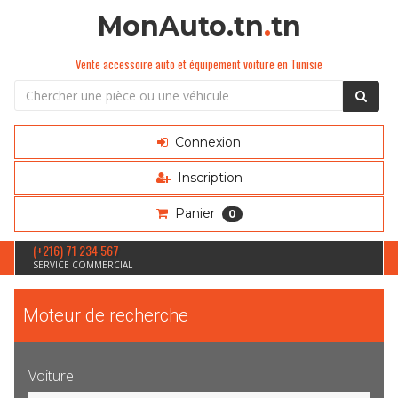
MonAuto.tn
.
tn
Vente accessoire auto et équipement voiture en Tunisie
Connexion
Inscription
Panier
0
(+216) 71 234 567
SERVICE COMMERCIAL
Moteur de recherche
Voiture
Sélection