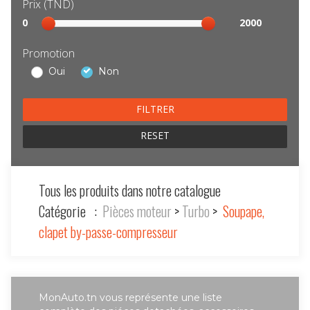
Prix (TND)
Sélection
0
2000
prix
Promotion
Oui
Non
RESET
Tous les produits dans notre catalogue
Catégorie :
Pièces moteur
>
Turbo
>
Soupape,
clapet by-passe-compresseur
MonAuto.tn vous représente une liste