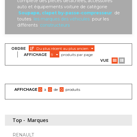
complète des piéces detachées, accessoires
auto et équipements voiture de catégorie
Soupape, clapet by-passe-compresseur
de
toutes
les marques des véhicules
pour les
différents
constructeurs
ORDRE
Du plus récent au plus ancien
AFFICHAGE
9
produits par page
VUE
AFFICHAGE
0
à
0
de
0
produits
Top -
Marques
RENAULT