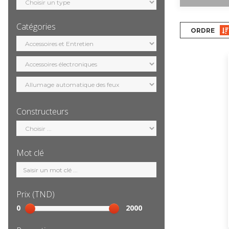
motorisation
Catégories
ORDRE
Sélection
catégorie
Constructeurs
Sélection
constructeur
Mot clé
Mot
clé
Prix (TND)
Sélection
0
2000
prix