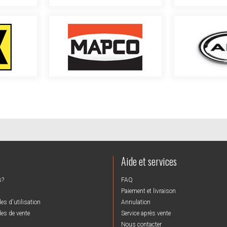
Aide et services
s?
FAQ
Paiement et livraison
es d'utilisation
Annulation
es de vente
Service après vente
Nous contacter