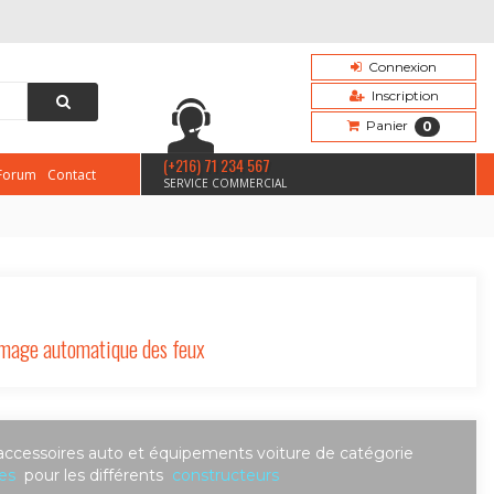
Connexion
Inscription
Panier
0
(+216) 71 234 567
Forum
Contact
SERVICE COMMERCIAL
mage automatique des feux
accessoires auto et équipements voiture de catégorie
es
pour les différents
constructeurs