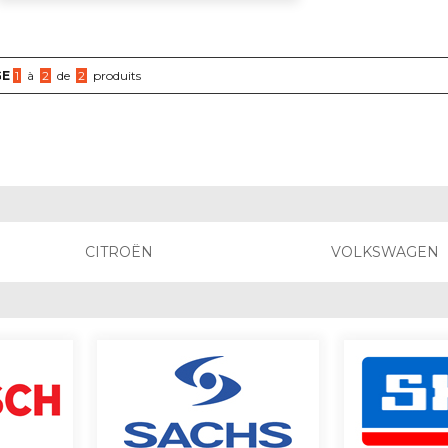
GE
1
à
2
de
2
produits
CITROËN
VOLKSWAGEN