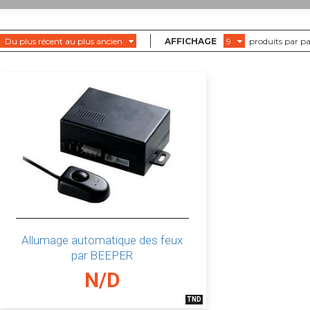
Du plus récent au plus ancien
AFFICHAGE
9
produits par p
Allumage automatique des feux
par BEEPER
N/D
TND