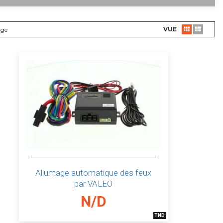
VUE
age
Allumage automatique des feux
par VALEO
N/D
TND