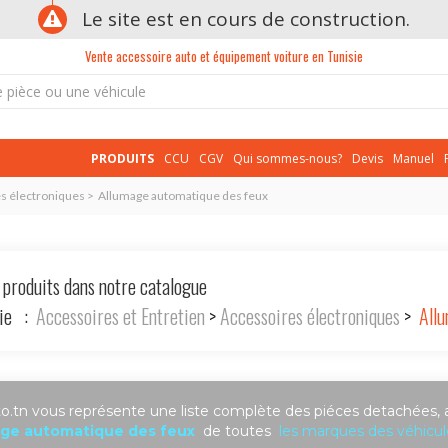
Le site est en cours de construction.
Vente accessoire auto et équipement voiture en Tunisie
PRODUITS
CCU
CGV
Qui sommes-nous?
Devis
Manuel
res électroniques > Allumage automatique des feux
 produits dans notre catalogue
rie :
Accessoires et Entretien
>
Accessoires électroniques
>
Allu
.tn vous représente une liste complète des piéces detachées, 
ge automatique des feux
de toutes
les marques des véhicul