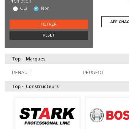
Promotion
Oui
Non
AFFICHA
RESET
Top -
Marques
RENAULT
PEUGEOT
Top -
Constructeurs