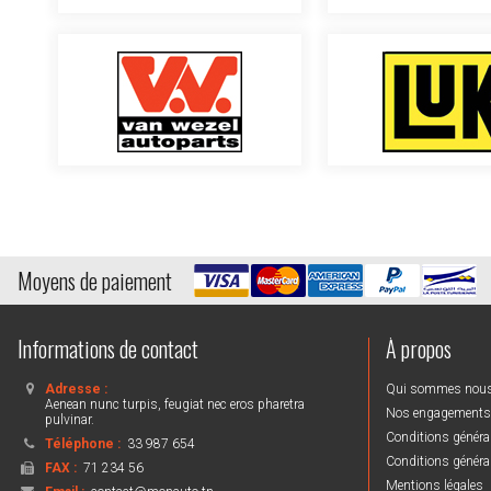
Moyens de paiement
Informations de contact
À propos
Adresse :
Qui sommes nou
Aenean nunc turpis, feugiat nec eros pharetra
Nos engagements
pulvinar.
Conditions général
Téléphone :
33 987 654
Conditions général
FAX :
71 234 56
Mentions légales