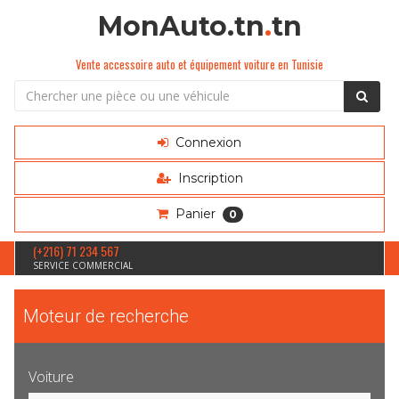
MonAuto.tn
.
tn
Vente accessoire auto et équipement voiture en Tunisie
Connexion
Inscription
Panier
0
(+216) 71 234 567
SERVICE COMMERCIAL
Moteur de recherche
Voiture
Sélection