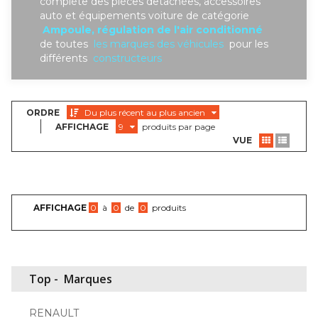
complète des piéces detachées, accessoires
auto et équipements voiture de catégorie
Ampoule, régulation de l'air conditionné
de toutes
les marques des véhicules
pour les
différents
constructeurs
ORDRE
Du plus récent au plus ancien
AFFICHAGE
9
produits par page
VUE
AFFICHAGE
0
à
0
de
0
produits
Top -
Marques
RENAULT