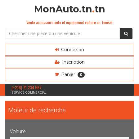
MonAuto.tn
.
tn
Vente accessoire auto et équipement voiture en Tunisie
Connexion
Inscription
Panier
0
(+216) 71 234 567
SERVICE COMMERCIAL
Moteur de recherche
Voiture
Sélection