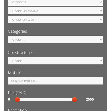
marque
Sélection
modèle
Sélection
motorisation
Catégories
Sélection
catégorie
Constructeurs
Sélection
constructeur
Mot clé
Mot
clé
Prix (TND)
Sélection
0
2000
prix
Promotion