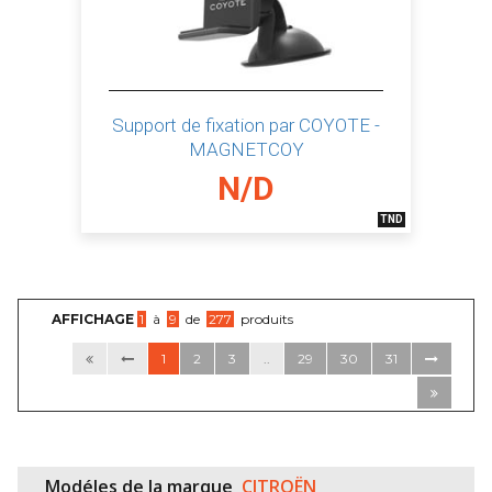
Support de fixation par COYOTE -
MAGNETCOY
N/D
TND
AFFICHAGE
1
à
9
de
277
produits
1
2
3
..
29
30
31
Modéles de la marque
CITROËN