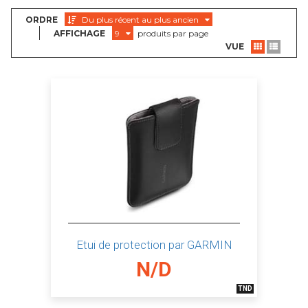
ORDRE
Du plus récent au plus ancien
AFFICHAGE
9
produits par page
VUE
Etui de protection par GARMIN
N/D
TND