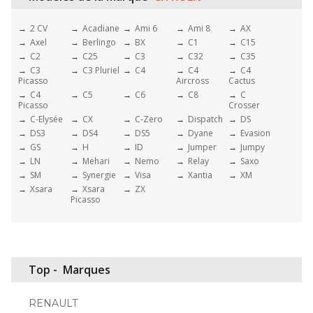
2 CV
Acadiane
Ami 6
Ami 8
AX
Axel
Berlingo
BX
C1
C15
C2
C25
C3
C32
C35
C3
C3 Pluriel
C4
C4
C4
Picasso
Aircross
Cactus
C4
C5
C6
C8
C
Picasso
Crosser
C-Elysée
CX
C-Zero
Dispatch
DS
DS3
DS4
DS5
Dyane
Evasion
GS
H
ID
Jumper
Jumpy
LN
Mehari
Nemo
Relay
Saxo
SM
Synergie
Visa
Xantia
XM
Xsara
Xsara
ZX
Picasso
Top -
Marques
RENAULT