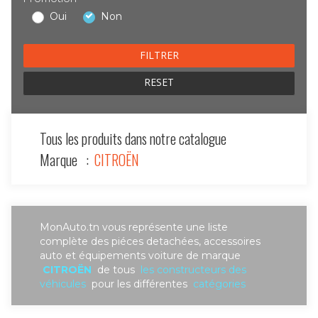
Oui
Non
RESET
Tous les produits dans notre catalogue
Marque :
CITROËN
MonAuto.tn vous représente une liste
complète des piéces detachées, accessoires
auto et équipements voiture de marque
CITROËN
de tous
les constructeurs des
véhicules
pour les différentes
catégories