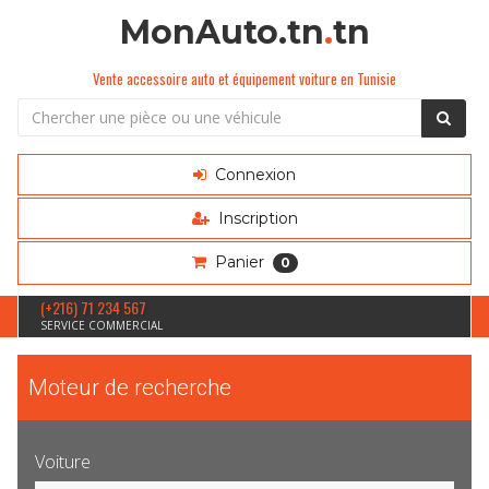
MonAuto.tn
.
tn
Vente accessoire auto et équipement voiture en Tunisie
Connexion
Inscription
Panier
0
(+216) 71 234 567
SERVICE COMMERCIAL
Moteur de recherche
Voiture
Sélection