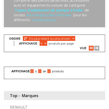
complète des piéces detachées, accessoires
auto et équipements voiture de catégorie
Tuyau d'admission de pompe à huile
de
toutes
les marques des véhicules
pour les
différents
constructeurs
ORDRE
Du plus récent au plus ancien
AFFICHAGE
9
produits par page
VUE
AFFICHAGE
0
à
0
de
0
produits
Top -
Marques
RENAULT