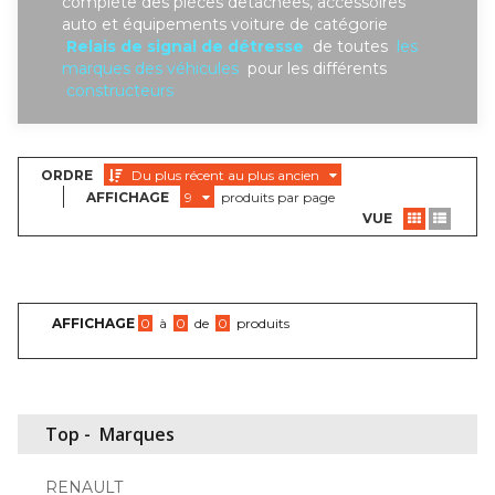
complète des piéces detachées, accessoires
auto et équipements voiture de catégorie
Relais de signal de détresse
de toutes
les
marques des véhicules
pour les différents
constructeurs
ORDRE
Du plus récent au plus ancien
AFFICHAGE
9
produits par page
VUE
AFFICHAGE
0
à
0
de
0
produits
Top -
Marques
RENAULT