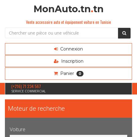
MonAuto.tn
.
tn
Vente accessoire auto et équipement voiture en Tunisie
Connexion
Inscription
Panier
0
(+216) 71 234 567
SERVICE COMMERCIAL
Moteur de recherche
Voiture
Sélection