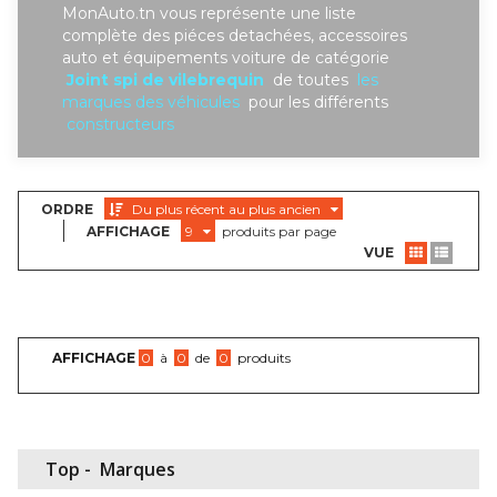
MonAuto.tn vous représente une liste
complète des piéces detachées, accessoires
auto et équipements voiture de catégorie
Joint spi de vilebrequin
de toutes
les
marques des véhicules
pour les différents
constructeurs
ORDRE
Du plus récent au plus ancien
AFFICHAGE
9
produits par page
VUE
AFFICHAGE
0
à
0
de
0
produits
Top -
Marques