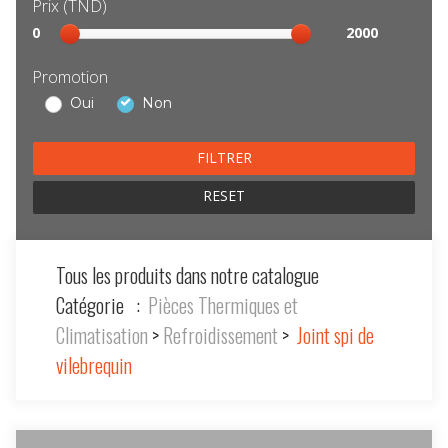
Prix (TND)
Sélection
0
2000
prix
Promotion
Oui
Non
RESET
Tous les produits dans notre catalogue
Catégorie :
Pièces Thermiques et
Climatisation
>
Refroidissement
>
Joint spi de
vilebrequin