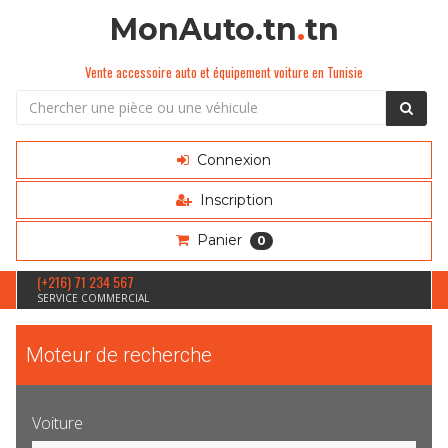
MonAuto.tn
.
tn
Vente accessoire auto et équipement voiture en Tunisie
Connexion
Inscription
Panier
0
(+216) 71 234 567
SERVICE COMMERCIAL
Moteur de recherche
Voiture
Sélection