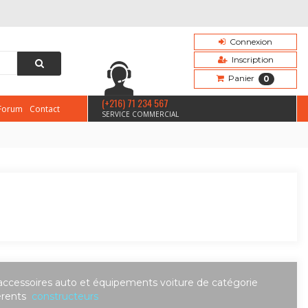
Connexion
Inscription
Panier
0
(+216) 71 234 567
Forum
Contact
SERVICE COMMERCIAL
accessoires auto et équipements voiture de catégorie
férents
constructeurs