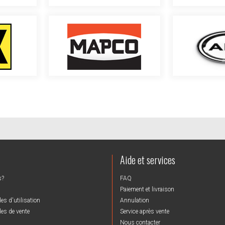
Aide et services
s?
FAQ
Paiement et livraison
es d'utilisation
Annulation
es de vente
Service après vente
Nous contacter