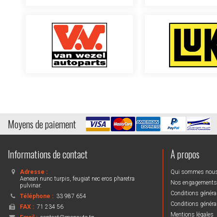
Moyens de paiement
Informations de contact
À propos
Adresse :
Qui sommes nou
Aenean nunc turpis, feugiat nec eros pharetra
Nos engagements
pulvinar.
Conditions général
Téléphone :
33 987 654
Conditions général
FAX :
71 234 56
Mentions légales