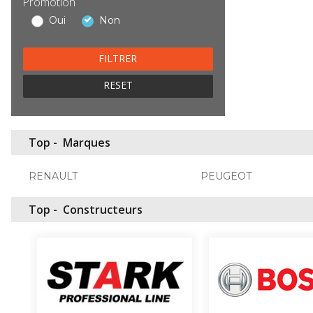
Promotion
Oui
Non
RESET
Top -
Marques
RENAULT
PEUGEOT
Top -
Constructeurs