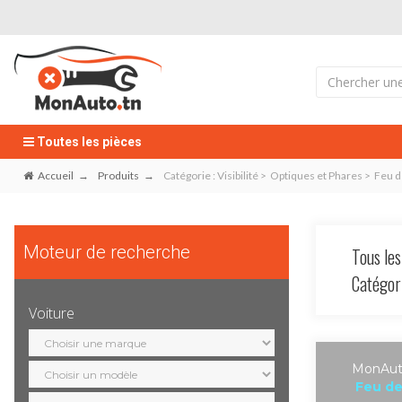
Toutes les pièces
Accueil
Produits
Catégorie : Visibilité > Optiques et Phares > Feu 
Moteur de recherche
Tous les
Catégo
Voiture
Sélection
marque
Sélection
MonAuto
modèle
Feu de
Sélection