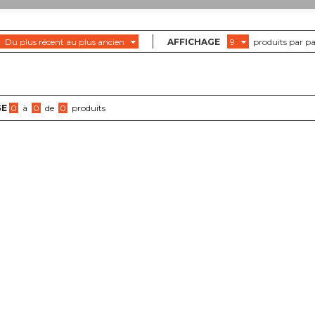
Du plus récent au plus ancien
AFFICHAGE
9
produits par p
GE
0
à
0
de
0
produits