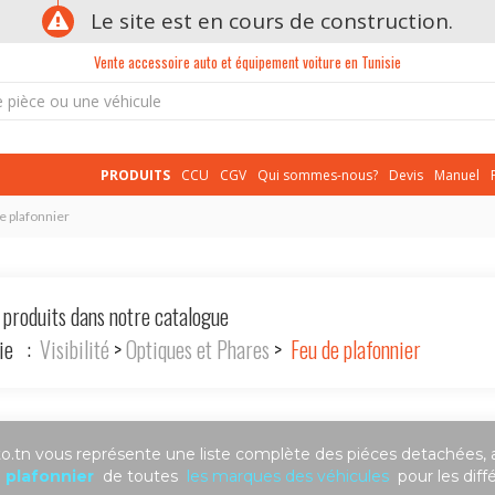
Le site est en cours de construction.
Vente accessoire auto et équipement voiture en Tunisie
PRODUITS
CCU
CGV
Qui sommes-nous?
Devis
Manuel
de plafonnier
 produits dans notre catalogue
rie :
Visibilité
>
Optiques et Phares
>
Feu de plafonnier
.tn vous représente une liste complète des piéces detachées, 
 plafonnier
de toutes
les marques des véhicules
pour les dif