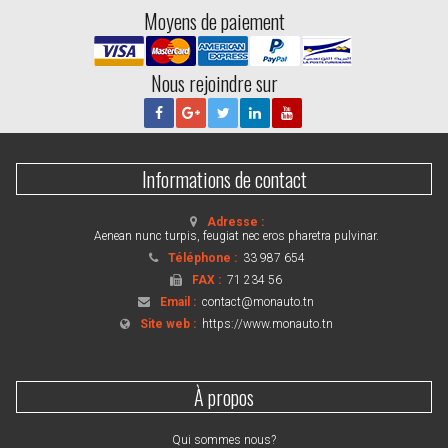
Moyens de paiement
Nous rejoindre sur
Informations de contact
Adresse :
Aenean nunc turpis, feugiat nec eros pharetra pulvinar.
Téléphone :
33 987 654
FAX :
71 234 56
Email :
contact@monauto.tn
Site web :
https://www.monauto.tn
À propos
Qui sommes nous?