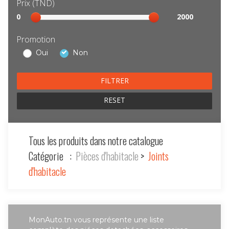
Prix (TND)
Sélection
0
2000
prix
Promotion
Oui
Non
RESET
Tous les produits dans notre catalogue
Catégorie :
Pièces d'habitacle
>
Joints
d'habitacle
MonAuto.tn vous représente une liste