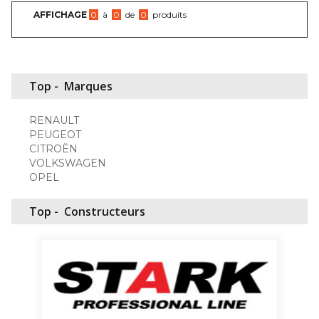
AFFICHAGE
0
à
0
de
0
produits
Top -
Marques
RENAULT
PEUGEOT
CITROËN
VOLKSWAGEN
OPEL
Top -
Constructeurs