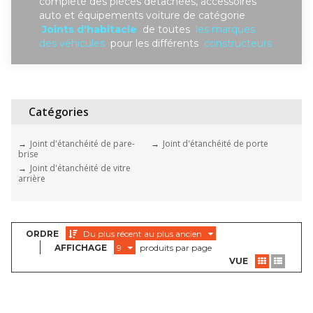
complète des piéces detachées, accessoires
auto et équipements voiture de catégorie
Joints d'habitacle
de toutes
les marques
des véhicules
pour les différents
constructeurs
Catégories
Joint d'étanchéité de pare-
Joint d'étanchéité de porte
brise
Joint d'étanchéité de vitre
arrière
ORDRE
Du plus récent au plus ancien
AFFICHAGE
9
produits par page
VUE