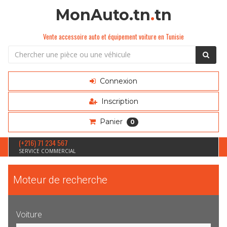
MonAuto.tn
.
tn
Vente accessoire auto et équipement voiture en Tunisie
Connexion
Inscription
Panier
0
(+216) 71 234 567
SERVICE COMMERCIAL
Moteur de recherche
Voiture
Sélection