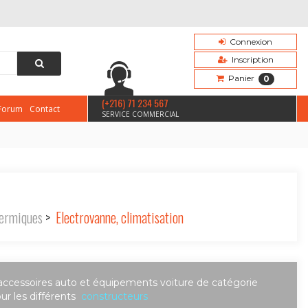
Connexion
Inscription
Panier
0
(+216) 71 234 567
Forum
Contact
SERVICE COMMERCIAL
hermiques
>
Electrovanne, climatisation
accessoires auto et équipements voiture de catégorie
r les différents
constructeurs