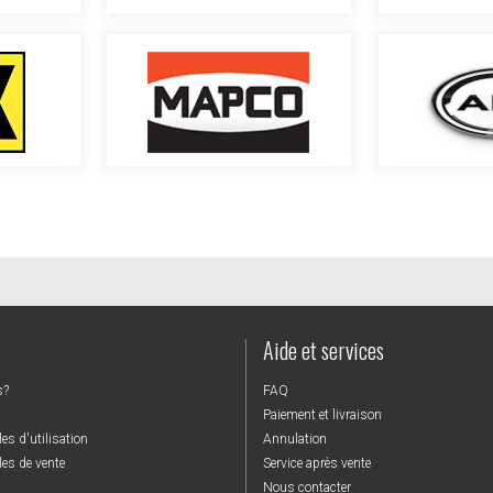
Aide et services
s?
FAQ
Paiement et livraison
es d'utilisation
Annulation
es de vente
Service après vente
Nous contacter