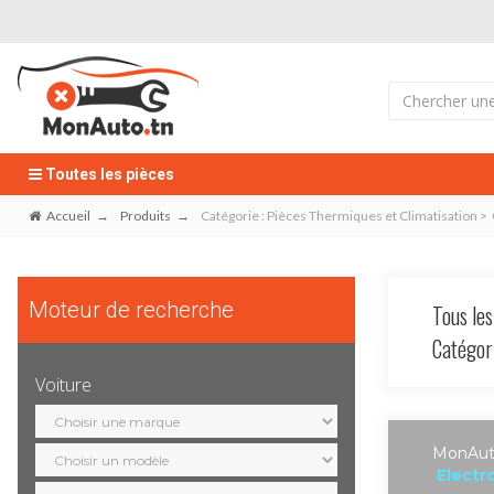
Toutes les pièces
Accueil
Produits
Catégorie : Pièces Thermiques et Climatisation >
Moteur de recherche
Tous les
Catégo
Voiture
Sélection
marque
Sélection
MonAuto
modèle
Electr
Sélection