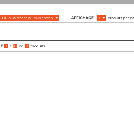
Du plus récent au plus ancien
AFFICHAGE
9
produits par p
GE
0
à
0
de
0
produits