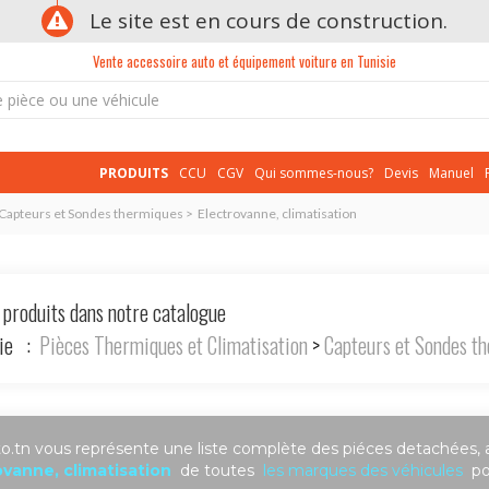
Le site est en cours de construction.
Vente accessoire auto et équipement voiture en Tunisie
PRODUITS
CCU
CGV
Qui sommes-nous?
Devis
Manuel
 Capteurs et Sondes thermiques > Electrovanne, climatisation
 produits dans notre catalogue
rie :
Pièces Thermiques et Climatisation
>
Capteurs et Sondes t
.tn vous représente une liste complète des piéces detachées, 
ovanne, climatisation
de toutes
les marques des véhicules
pou