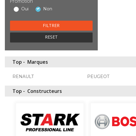
Promotion
Oui
Non
RESET
Top -
Marques
RENAULT
PEUGEOT
Top -
Constructeurs