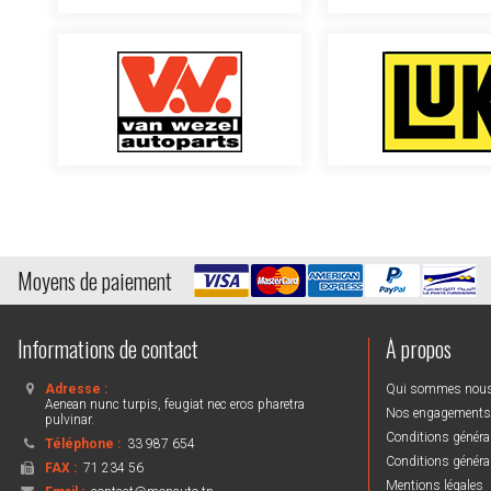
Moyens de paiement
Informations de contact
À propos
Adresse :
Qui sommes nou
Aenean nunc turpis, feugiat nec eros pharetra
Nos engagements
pulvinar.
Conditions général
Téléphone :
33 987 654
Conditions général
FAX :
71 234 56
Mentions légales