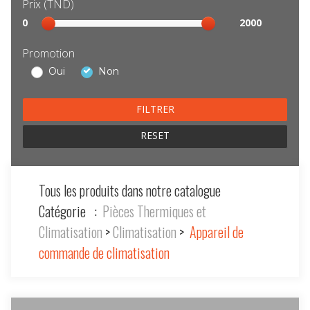
Prix (TND)
Sélection
0
2000
prix
Promotion
Oui
Non
RESET
Tous les produits dans notre catalogue
Catégorie :
Pièces Thermiques et
Climatisation
>
Climatisation
>
Appareil de
commande de climatisation