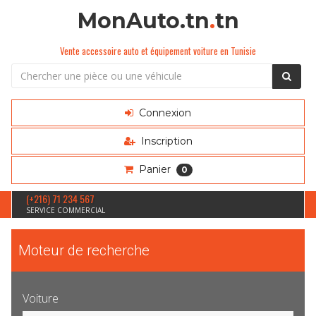
MonAuto.tn
.
tn
Vente accessoire auto et équipement voiture en Tunisie
Connexion
Inscription
Panier
0
(+216) 71 234 567
SERVICE COMMERCIAL
Moteur de recherche
Voiture
Sélection