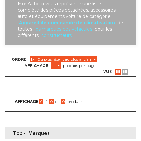
MonAuto.tn vous représente une liste
complète des piéces detachées, accessoires
auto et équipements voiture de catégorie
Appareil de commande de climatisation
de
toutes
les marques des véhicules
pour les
différents
constructeurs
ORDRE
Du plus récent au plus ancien
AFFICHAGE
9
produits par page
VUE
AFFICHAGE
0
à
0
de
0
produits
Top -
Marques