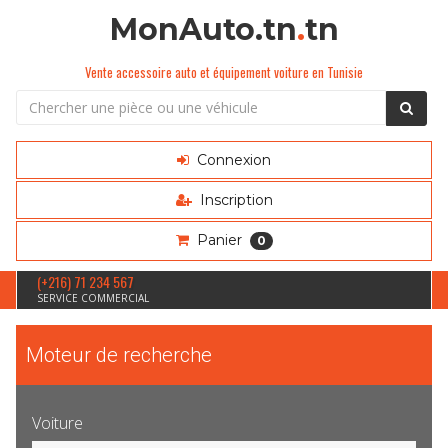
MonAuto.tn
.
tn
Vente accessoire auto et équipement voiture en Tunisie
Connexion
Inscription
Panier
0
(+216) 71 234 567
SERVICE COMMERCIAL
Moteur de recherche
Voiture
Sélection