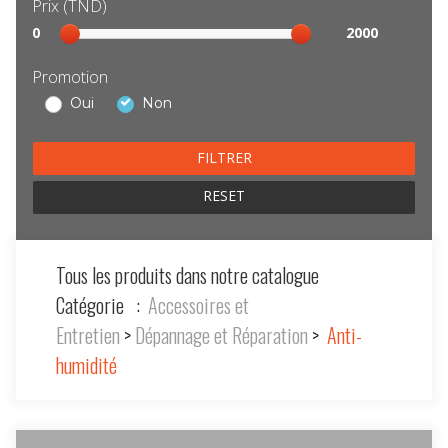
Prix (TND)
Sélection
0
2000
prix
Promotion
Oui
Non
RESET
Tous les produits dans notre catalogue
Catégorie :
Accessoires et
Entretien
>
Dépannage et Réparation
>
Anti-
humidité