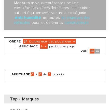
MonAuto.tn vous représente une liste
complète des piéces detachées, accessoires
auto et équipements voiture de catégorie
Anti-humidité
de toutes
les marques des
véhicules
pour les différents
constructeurs
ORDRE
Du plus récent au plus ancien
AFFICHAGE
9
produits par page
VUE
AFFICHAGE
0
à
0
de
0
produits
Top -
Marques