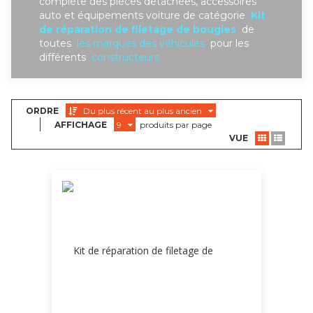
complète des piéces detachées, accessoires
auto et équipements voiture de catégorie
Kit
de réparation de filetage de bougies
de
toutes
les marques des véhicules
pour les
différents
constructeurs
ORDRE
Du plus récent au plus ancien
AFFICHAGE
9
produits par page
VUE