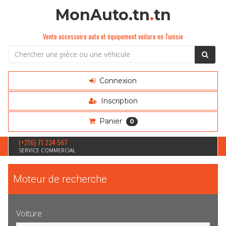
MonAuto.tn
.
tn
Vente accessoire auto et équipement voiture en Tunisie
Connexion
Inscription
Panier
0
(+216) 71 234 567
SERVICE COMMERCIAL
Moteur de recherche
Voiture
Sélection