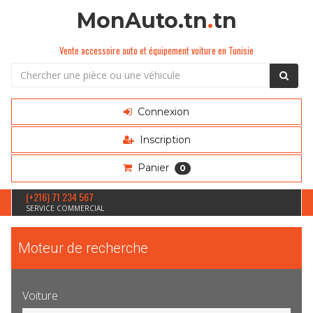
MonAuto.tn
.
tn
Vente accessoire auto et équipement voiture en Tunisie
Connexion
Inscription
Panier
0
(+216) 71 234 567
SERVICE COMMERCIAL
Moteur de recherche
Voiture
Sélection