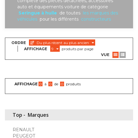
complète des piéces detachées, accessoires
auto et équipements voiture de catégorie
Seringue à huile
de toutes
les marques des
véhicules
pour les différents
constructeurs
ORDRE
Du plus récent au plus ancien
AFFICHAGE
9
produits par page
VUE
AFFICHAGE
0
à
0
de
0
produits
Top -
Marques
RENAULT
PEUGEOT