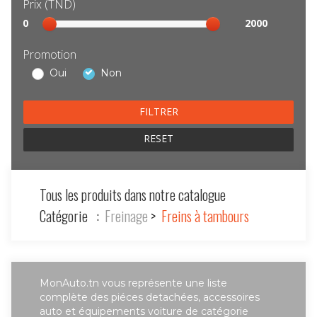
Prix (TND)
Sélection
0
2000
prix
Promotion
Oui
Non
RESET
Tous les produits dans notre catalogue
Catégorie :
Freinage
>
Freins à tambours
MonAuto.tn vous représente une liste
complète des piéces detachées, accessoires
auto et équipements voiture de catégorie