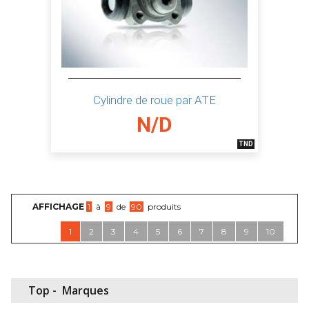
Cylindre de roue par ATE
N/D
TND
AFFICHAGE
1
à
9
de
90
produits
1
2
3
4
5
6
7
8
9
10
Top -
Marques