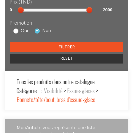
Prix (TND)
Sélection
0
2000
prix
Promotion
Oui
Non
RESET
Tous les produits dans notre catalogue
Catégorie :
Visibilité
>
Essuie-glaces
>
Bonnete/tête/bout, bras d'essuie-glace
MonAuto.tn vous représente une liste