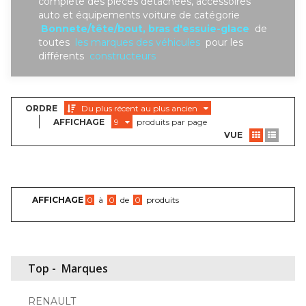
complète des piéces detachées, accessoires
auto et équipements voiture de catégorie
Bonnete/tête/bout, bras d'essuie-glace
de
toutes
les marques des véhicules
pour les
différents
constructeurs
ORDRE
Du plus récent au plus ancien
AFFICHAGE
9
produits par page
VUE
AFFICHAGE
0
à
0
de
0
produits
Top -
Marques
RENAULT