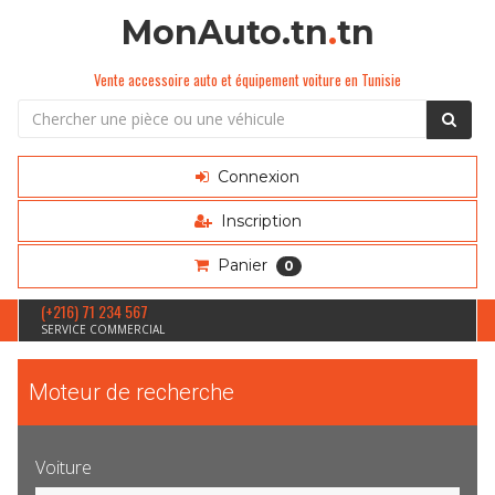
MonAuto.tn
.
tn
Vente accessoire auto et équipement voiture en Tunisie
Connexion
Inscription
Panier
0
(+216) 71 234 567
SERVICE COMMERCIAL
Moteur de recherche
Voiture
Sélection