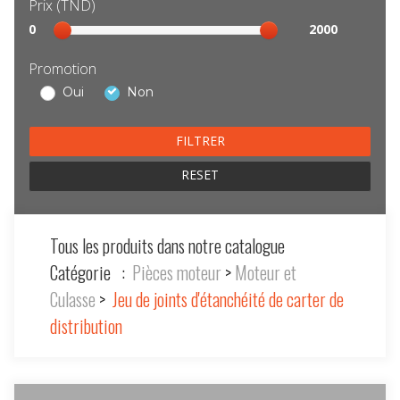
Prix (TND)
Sélection
0
2000
prix
Promotion
Oui
Non
RESET
Tous les produits dans notre catalogue
Catégorie :
Pièces moteur
>
Moteur et
Culasse
>
Jeu de joints d'étanchéité de carter de
distribution