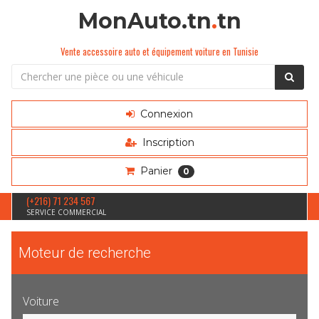
MonAuto.tn
.
tn
Vente accessoire auto et équipement voiture en Tunisie
Connexion
Inscription
Panier
0
(+216) 71 234 567
SERVICE COMMERCIAL
Moteur de recherche
Voiture
Sélection