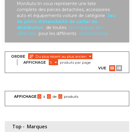
MonAuto.tn vous représente une liste
complète des piéces detachées, accessoires
auto et équipements voiture de catégorie
Jeu
de joints d'étanchéité de carter de
distribution
de toutes
les marques des
véhicules
pour les différents
constructeurs
ORDRE
Du plus récent au plus ancien
AFFICHAGE
9
produits par page
VUE
AFFICHAGE
0
à
0
de
0
produits
Top -
Marques