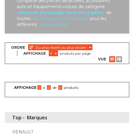
complète des piéces detachées, accessoires
auto et équipements voiture de catégorie
Ampoule d'éclairage de boîte à gants
de
toutes
les marques des véhicules
pour les
différents
constructeurs
ORDRE
Du plus récent au plus ancien
AFFICHAGE
9
produits par page
VUE
AFFICHAGE
0
à
0
de
0
produits
Top -
Marques
RENAULT