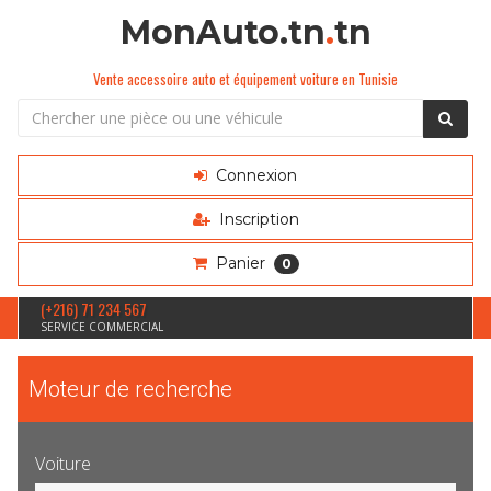
MonAuto.tn
.
tn
Vente accessoire auto et équipement voiture en Tunisie
Connexion
Inscription
Panier
0
(+216) 71 234 567
SERVICE COMMERCIAL
Moteur de recherche
Voiture
Sélection