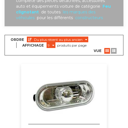
complète des piéces detachées, accessoires
auto et équipements voiture de catégorie
Feu
clignotant
de toutes
les marques des
véhicules
pour les différents
constructeurs
ORDRE
Du plus récent au plus ancien
AFFICHAGE
9
produits par page
VUE