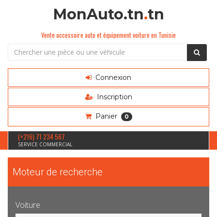
MonAuto.tn
.
tn
Vente accessoire auto et équipement voiture en Tunisie
Connexion
Inscription
Panier
0
(+216) 71 234 567
SERVICE COMMERCIAL
Moteur de recherche
Voiture
Sélection