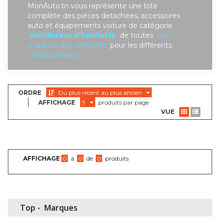
MonAuto.tn vous représente une liste
complète des piéces detachées, accessoires
auto et équipements voiture de catégorie
Ventilateur d'habitacle
de toutes
les
marques des véhicules
pour les différents
constructeurs
ORDRE
Du plus récent au plus ancien
AFFICHAGE
9
produits par page
VUE
AFFICHAGE
0
à
0
de
0
produits
Top -
Marques