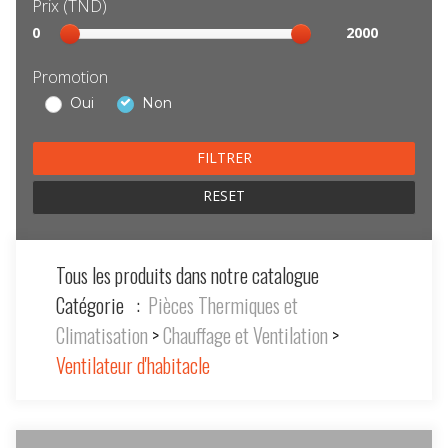
Prix (TND)
Sélection
0
2000
prix
Promotion
Oui
Non
RESET
Tous les produits dans notre catalogue
Catégorie :
Pièces Thermiques et
Climatisation
>
Chauffage et Ventilation
>
Ventilateur d'habitacle