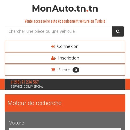
MonAuto.tn
.
tn
Vente accessoire auto et équipement voiture en Tunisie
Connexion
Inscription
Panier
0
(+216) 71 234 567
SERVICE COMMERCIAL
Moteur de recherche
Voiture
Sélection