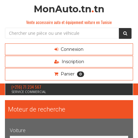
MonAuto.tn
.
tn
Vente accessoire auto et équipement voiture en Tunisie
Connexion
Inscription
Panier
0
(+216) 71 234 567
SERVICE COMMERCIAL
Moteur de recherche
Voiture
Sélection