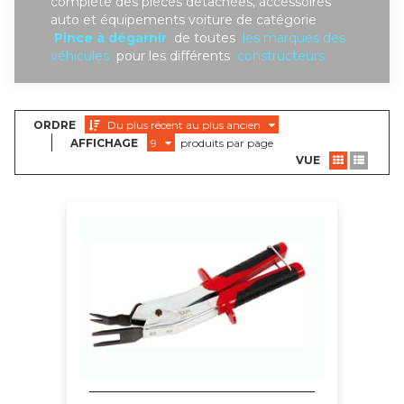
complète des piéces detachées, accessoires
auto et équipements voiture de catégorie
Pince à dégarnir
de toutes
les marques des
véhicules
pour les différents
constructeurs
ORDRE
Du plus récent au plus ancien
AFFICHAGE
9
produits par page
VUE