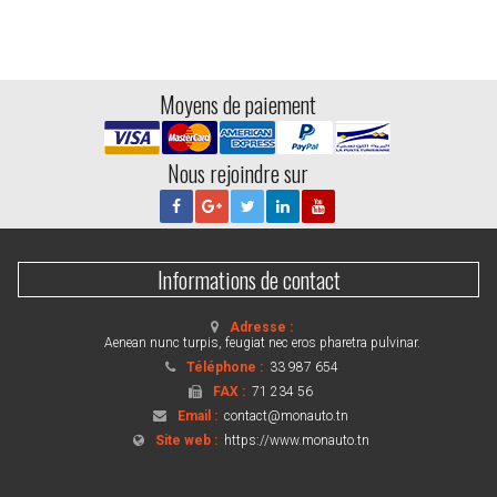
Moyens de paiement
Nous rejoindre sur
Informations de contact
Adresse :
Aenean nunc turpis, feugiat nec eros pharetra pulvinar.
Téléphone :
33 987 654
FAX :
71 234 56
Email :
contact@monauto.tn
Site web :
https://www.monauto.tn