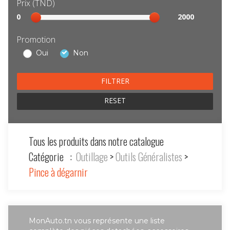
Prix (TND)
Sélection
0
2000
prix
Promotion
Oui
Non
RESET
Tous les produits dans notre catalogue
Catégorie :
Outillage
>
Outils Généralistes
>
Pince à dégarnir
MonAuto.tn vous représente une liste