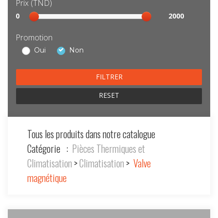
Prix (TND)
Sélection
0
2000
prix
Promotion
Oui
Non
RESET
Tous les produits dans notre catalogue
Catégorie :
Pièces Thermiques et
Climatisation
>
Climatisation
>
Valve
magnétique