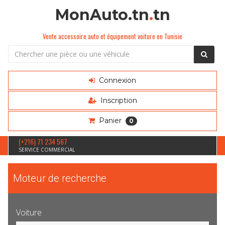
MonAuto.tn
.
tn
Vente accessoire auto et équipement voiture en Tunisie
Connexion
Inscription
Panier
0
(+216) 71 234 567
SERVICE COMMERCIAL
Moteur de recherche
Voiture
Sélection