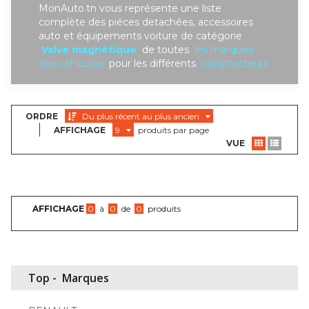
MonAuto.tn vous représente une liste
complète des piéces detachées, accessoires
auto et équipements voiture de catégorie
Valve magnétique
de toutes
les marques
des véhicules
pour les différents
constructeurs
ORDRE
Du plus récent au plus ancien
AFFICHAGE
9
produits par page
VUE
AFFICHAGE
0
à
0
de
0
produits
Top -
Marques