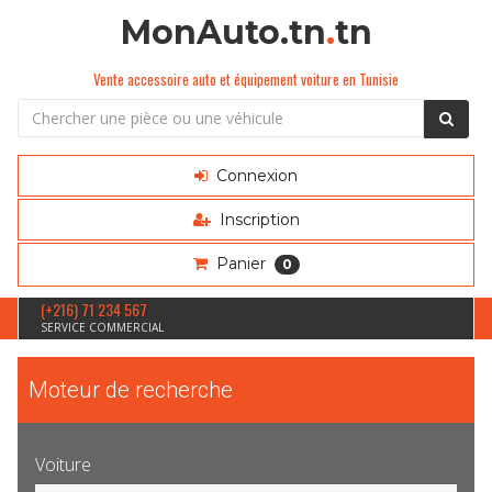
MonAuto.tn
.
tn
Vente accessoire auto et équipement voiture en Tunisie
Connexion
Inscription
Panier
0
(+216) 71 234 567
SERVICE COMMERCIAL
Moteur de recherche
Voiture
Sélection