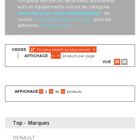
complète des piéces detachées, accessoires
auto et équipements voiture de catégorie
Raccord pour tuyau de dépression
de
toutes
les marques des véhicules
pour les
différents
constructeurs
ORDRE
Du plus récent au plus ancien
AFFICHAGE
9
produits par page
VUE
AFFICHAGE
0
à
0
de
0
produits
Top -
Marques
RENAULT