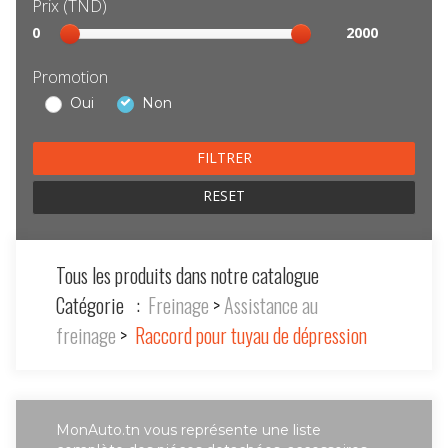
Prix (TND)
Sélection
0
2000
prix
Promotion
Oui
Non
RESET
Tous les produits dans notre catalogue
Catégorie :
Freinage
>
Assistance au
freinage
>
Raccord pour tuyau de dépression
MonAuto.tn vous représente une liste