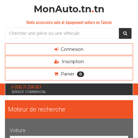
MonAuto.tn
.
tn
Vente accessoire auto et équipement voiture en Tunisie
Connexion
Inscription
Panier
0
(+216) 71 234 567
SERVICE COMMERCIAL
Moteur de recherche
Voiture
Sélection