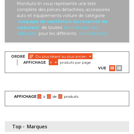
MonAuto.tn vous représente une liste
complète des piéces detachées, accessoires
auto et équipements voiture de catégorie
Soupape de ventilation du réservoir de
carburant
de toutes
les marques des
véhicules
pour les différents
constructeurs
ORDRE
Du plus récent au plus ancien
AFFICHAGE
9
produits par page
VUE
AFFICHAGE
0
à
0
de
0
produits
Top -
Marques