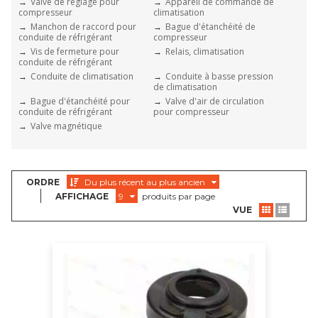
Valve de réglage pour
Appareil de commande de
compresseur
climatisation
Manchon de raccord pour
Bague d'étanchéité de
conduite de réfrigérant
compresseur
Vis de fermeture pour
Relais, climatisation
conduite de réfrigérant
Conduite de climatisation
Conduite à basse pression
de climatisation
Bague d'étanchéité pour
Valve d'air de circulation
conduite de réfrigérant
pour compresseur
Valve magnétique
ORDRE
Du plus récent au plus ancien
AFFICHAGE
9
produits par page
VUE