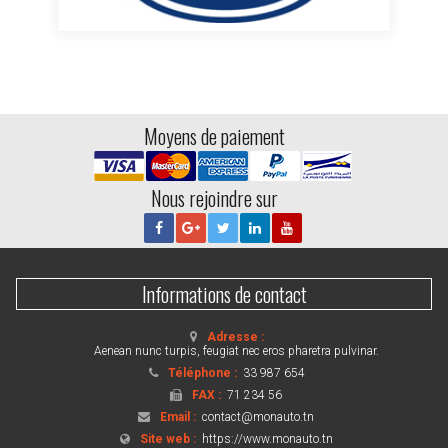
Moyens de paiement
Nous rejoindre sur
Informations de contact
Adresse :
Aenean nunc turpis, feugiat nec eros pharetra pulvinar.
Téléphone :
33 987 654
FAX :
71 234 56
Email :
contact@monauto.tn
Site web :
https://www.monauto.tn