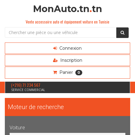
MonAuto.tn
.
tn
Vente accessoire auto et équipement voiture en Tunisie
Connexion
Inscription
Panier
0
(+216) 71 234 567
SERVICE COMMERCIAL
Moteur de recherche
Voiture
Sélection