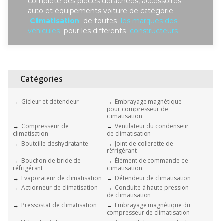
complète des piéces detachées, accessoires
auto et équipements voiture de catégorie
Climatisation
de toutes
les marques des
véhicules
pour les différents
constructeurs
Catégories
Gicleur et détendeur
Embrayage magnétique
pour compresseur de
climatisation
Compresseur de
Ventilateur du condenseur
climatisation
de climatisation
Bouteille déshydratante
Joint de collerette de
réfrigérant
Bouchon de bride de
Élément de commande de
réfrigérant
climatisation
Evaporateur de climatisation
Détendeur de climatisation
Actionneur de climatisation
Conduite à haute pression
de climatisation
Pressostat de climatisation
Embrayage magnétique du
compresseur de climatisation