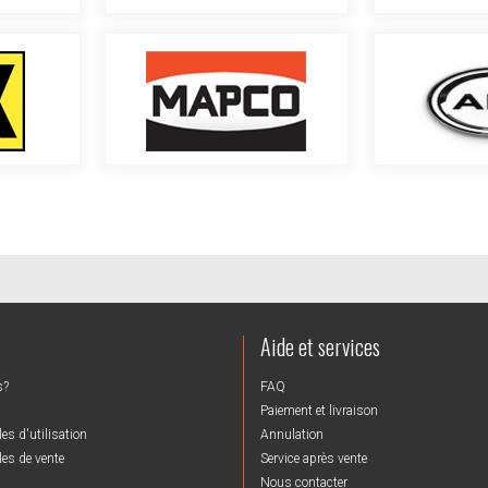
Aide et services
s?
FAQ
Paiement et livraison
es d'utilisation
Annulation
es de vente
Service après vente
Nous contacter