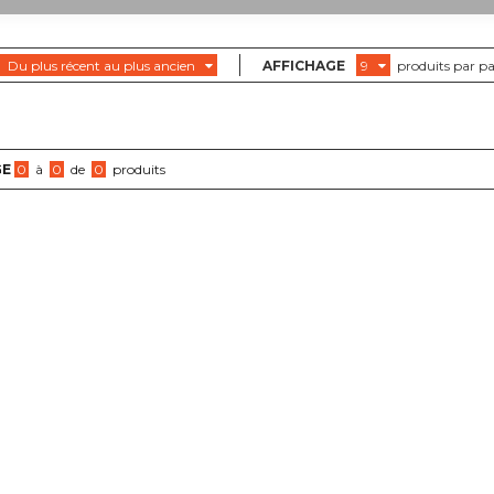
Du plus récent au plus ancien
AFFICHAGE
9
produits par p
GE
0
à
0
de
0
produits