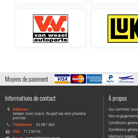
Moyens de paiement
Informations de contact
À propos
Adresse :
Qui sommes nou
Aenean nunc turpis, feugiat nec eros pharetra
Nos engagements
pulvinar.
Conditions général
Téléphone :
33 987 654
Conditions général
FAX :
71 234 56
Mentions légales