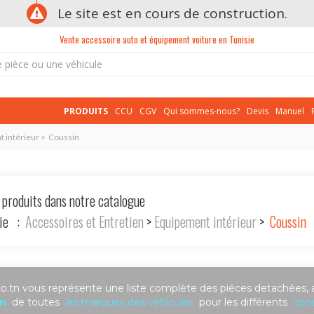
Le site est en cours de construction.
Vente accessoire auto et équipement voiture en Tunisie
PRODUITS
CCU
CGV
Qui sommes-nous?
Devis
Manuel
t intérieur > Coussin
 produits dans notre catalogue
rie :
Accessoires et Entretien
>
Equipement intérieur
>
Coussin
.tn vous représente une liste complète des piéces detachées, 
n
de toutes
les marques des véhicules
pour les différents
cons