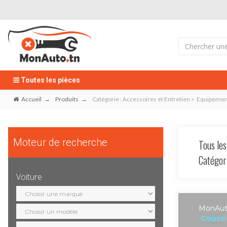
Toutes les pièces
Accueil
Produits
Catégorie : Accessoires et Entretien > Equipemen
Moteur de recherche
Tous les
Catégo
Voiture
Sélection
marque
Sélection
MonAuto
modèle
Coussi
Sélection