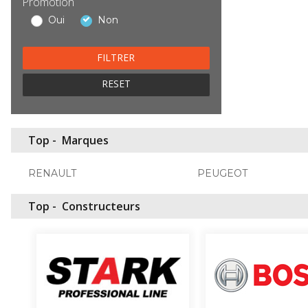
Promotion
Oui
Non
RESET
Top -
Marques
RENAULT
PEUGEOT
Top -
Constructeurs