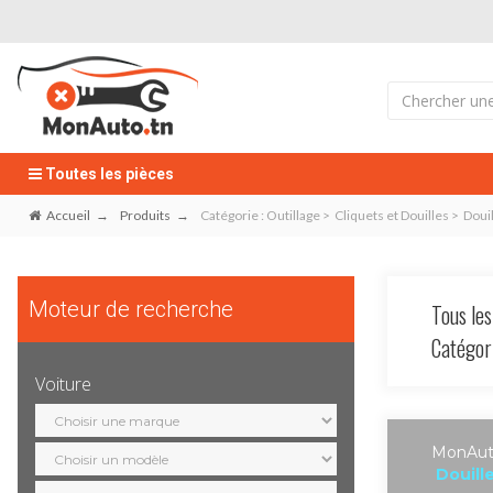
Toutes les pièces
Accueil
Produits
Catégorie : Outillage > Cliquets et Douilles > Doui
Moteur de recherche
Tous les
Catégo
Voiture
Sélection
marque
Sélection
MonAuto
modèle
Douill
Sélection