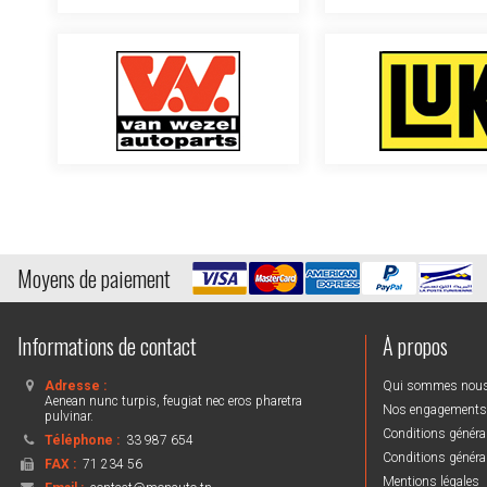
Moyens de paiement
Informations de contact
À propos
Adresse :
Qui sommes nou
Aenean nunc turpis, feugiat nec eros pharetra
Nos engagements
pulvinar.
Conditions général
Téléphone :
33 987 654
Conditions général
FAX :
71 234 56
Mentions légales