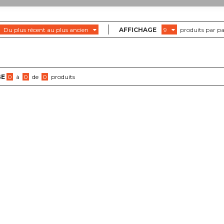
Du plus récent au plus ancien
AFFICHAGE
9
produits par p
GE
0
à
0
de
0
produits