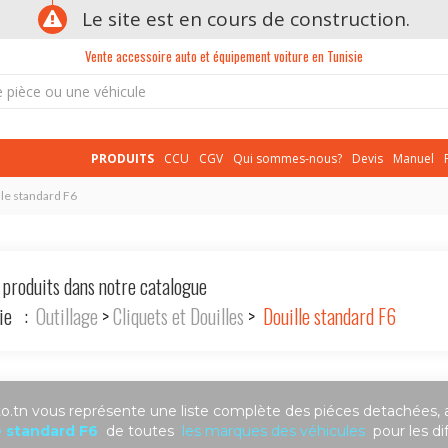
Le site est en cours de construction.
Vente accessoire auto et équipement voiture en Tunisie
PRODUITS
CCU
CGV
Qui sommes-nous?
Devis
Manuel
lle standard F6
 produits dans notre catalogue
rie :
Outillage
>
Cliquets et Douilles
>
Douille standard F6
.tn vous représente une liste complète des piéces detachées, 
e standard F6
de toutes
les marques des véhicules
pour les di