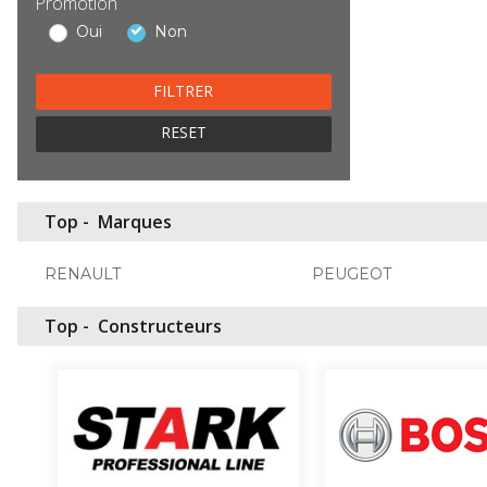
Promotion
Oui
Non
RESET
Top -
Marques
RENAULT
PEUGEOT
Top -
Constructeurs