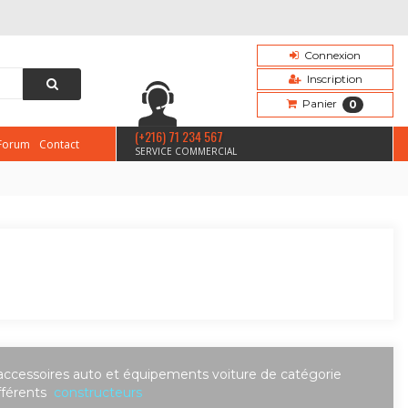
Connexion
Inscription
Panier
0
(+216) 71 234 567
Forum
Contact
SERVICE COMMERCIAL
accessoires auto et équipements voiture de catégorie
fférents
constructeurs