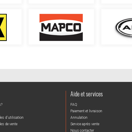
Aide et services
s?
FAQ
Paiement et livraison
es d'utilisation
Annulation
es de vente
Service après vente
Nous contacter