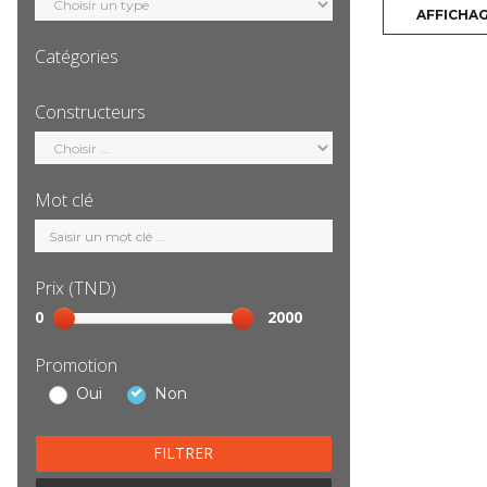
motorisation
AFFICHA
Catégories
Sélection
catégorie
Constructeurs
Sélection
constructeur
Mot clé
Mot
clé
Prix (TND)
Sélection
0
2000
prix
Promotion
Oui
Non