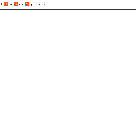
GE
0
à
0
de
0
produits