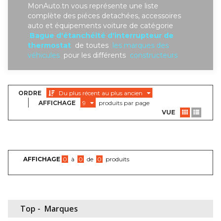
MonAuto.tn vous représente une liste
complète des piéces detachées, accessoires
auto et équipements voiture de catégorie
Bague d'étanchéité d'interrupteur de
thermostat
de toutes
les marques des
véhicules
pour les différents
constructeurs
ORDRE
Du plus récent au plus ancien
AFFICHAGE
9
produits par page
VUE
AFFICHAGE
0
à
0
de
0
produits
Top -
Marques