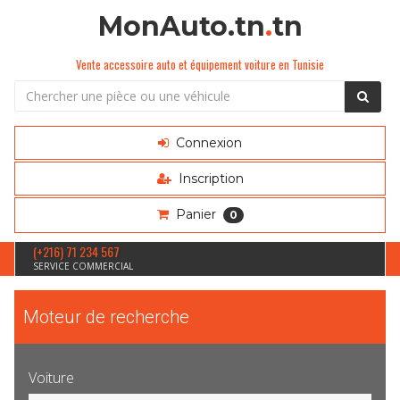
MonAuto.tn
.
tn
Vente accessoire auto et équipement voiture en Tunisie
Connexion
Inscription
Panier
0
(+216) 71 234 567
SERVICE COMMERCIAL
Moteur de recherche
Voiture
Sélection