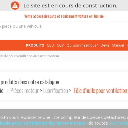
Le site est en cours de construction.
Vente accessoire auto et équipement voiture en Tunisie
PRODUITS
CCU
CGV
Qui sommes-nous?
Devis
Manuel
'huile pour ventilation du carter moteur
 produits dans notre catalogue
rie :
Pièces moteur
>
Lubrification
>
Tôle d'huile pour ventilatio
.tn vous représente une liste complète des piéces detachées, 
'huile pour ventilation du carter moteur
de toutes
les marq