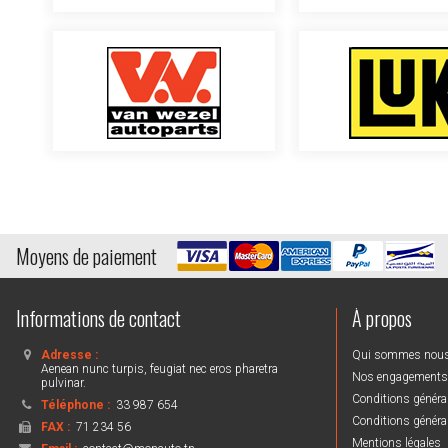
Moyens de paiement
Informations de contact
À propos
Adresse :
Qui sommes nou
Aenean nunc turpis, feugiat nec eros pharetra
Nos engagements
pulvinar.
Conditions général
Téléphone :
33 987 654
Conditions général
FAX :
71 234 56
Mentions légales