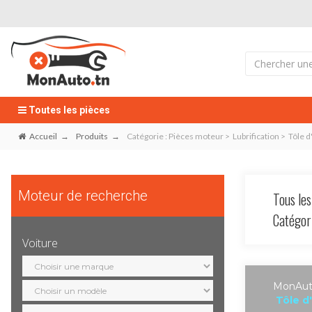
Toutes les pièces
Accueil
Produits
Catégorie : Pièces moteur > Lubrification > Tôle d
Moteur de recherche
Tous les
Catégo
Voiture
Sélection
marque
Sélection
MonAuto
modèle
Tôle d
Sélection