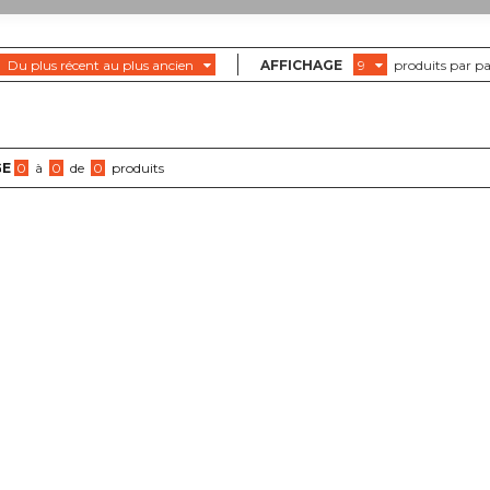
Du plus récent au plus ancien
AFFICHAGE
9
produits par p
GE
0
à
0
de
0
produits