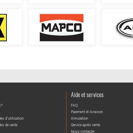
Aide et services
s?
FAQ
Paiement et livraison
es d'utilisation
Annulation
es de vente
Service après vente
Nous contacter