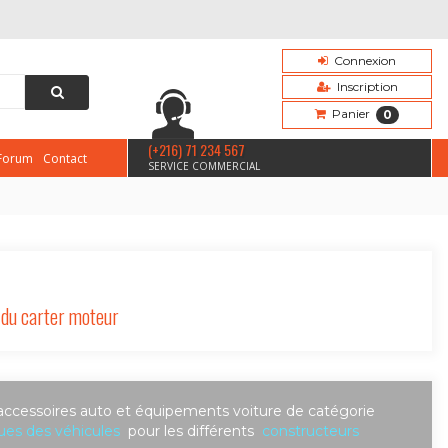
Connexion
Inscription
Panier
0
(+216) 71 234 567
Forum
Contact
SERVICE COMMERCIAL
n du carter moteur
accessoires auto et équipements voiture de catégorie
ues des véhicules
pour les différents
constructeurs