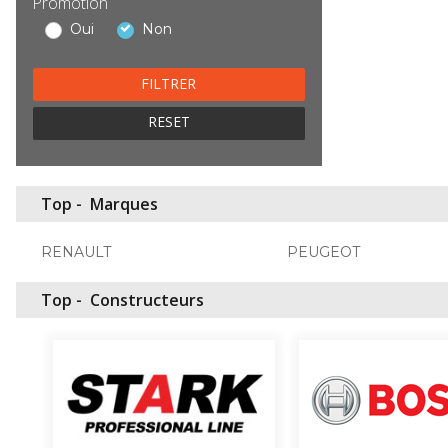
Promotion
Oui
Non
RESET
Top -
Marques
RENAULT
PEUGEOT
Top -
Constructeurs