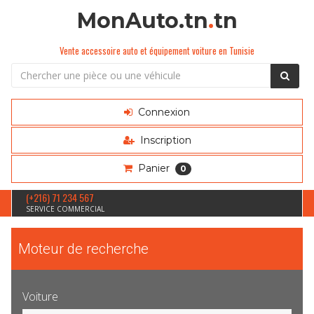
MonAuto.tn
.
tn
Vente accessoire auto et équipement voiture en Tunisie
Connexion
Inscription
Panier
0
(+216) 71 234 567
SERVICE COMMERCIAL
Moteur de recherche
Voiture
Sélection