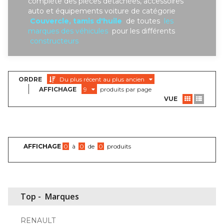
complète des piéces detachées, accessoires
auto et équipements voiture de catégorie
Couvercle, tamis d'huile
de toutes
les
marques des véhicules
pour les différents
constructeurs
ORDRE
Du plus récent au plus ancien
AFFICHAGE
9
produits par page
VUE
AFFICHAGE
0
à
0
de
0
produits
Top -
Marques
RENAULT