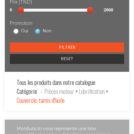
Prix (TND)
Sélection
0
2000
prix
Promotion
Oui
Non
RESET
Tous les produits dans notre catalogue
Catégorie :
Pièces moteur
>
Lubrification
>
Couvercle, tamis d'huile
MonAuto.tn vous représente une liste