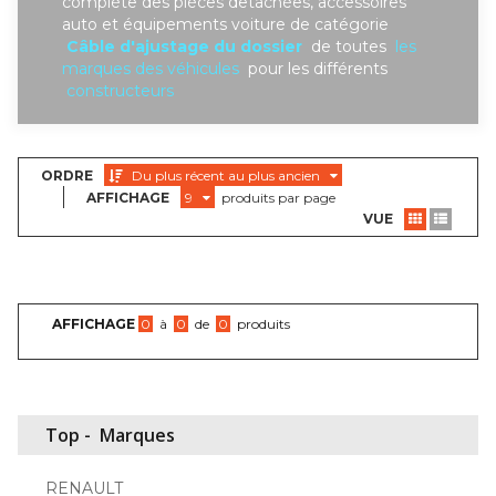
complète des piéces detachées, accessoires
auto et équipements voiture de catégorie
Câble d'ajustage du dossier
de toutes
les
marques des véhicules
pour les différents
constructeurs
ORDRE
Du plus récent au plus ancien
AFFICHAGE
9
produits par page
VUE
AFFICHAGE
0
à
0
de
0
produits
Top -
Marques
RENAULT