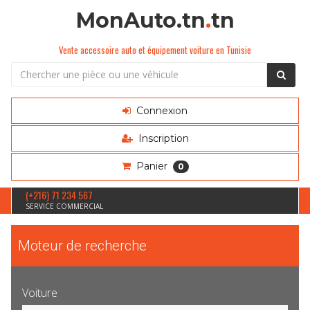
MonAuto.tn
.
tn
Vente accessoire auto et équipement voiture en Tunisie
Connexion
Inscription
Panier
0
(+216) 71 234 567
SERVICE COMMERCIAL
Moteur de recherche
Voiture
Sélection