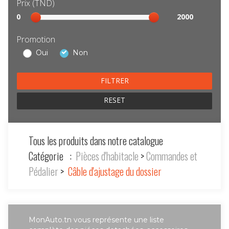
Prix (TND)
Sélection
0
2000
prix
Promotion
Oui
Non
RESET
Tous les produits dans notre catalogue
Catégorie :
Pièces d'habitacle
>
Commandes et
Pédalier
>
Câble d'ajustage du dossier
MonAuto.tn vous représente une liste