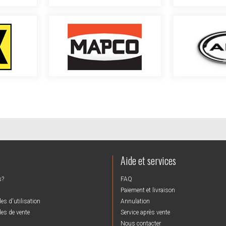
Aide et services
s?
FAQ
Paiement et livraison
es d'utilisation
Annulation
es de vente
Service après vente
Nous contacter