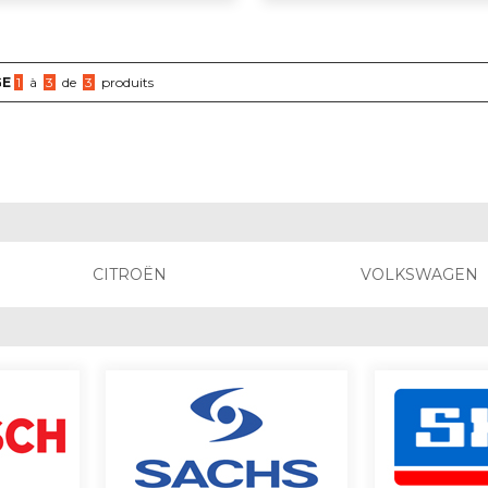
GE
1
à
3
de
3
produits
CITROËN
VOLKSWAGEN