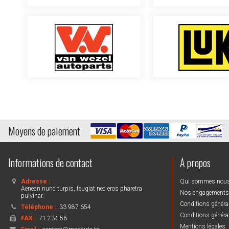
Moyens de paiement
Informations de contact
À propos
Adresse :
Qui sommes nou
Aenean nunc turpis, feugiat nec eros pharetra
Nos engagements
pulvinar.
Conditions général
Téléphone :
33 987 654
Conditions général
FAX :
71 234 56
Mentions légales