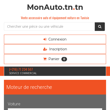
MonAuto.tn
.
tn
Vente accessoire auto et équipement voiture en Tunisie
Connexion
Inscription
Panier
0
(+216) 71 234 567
SERVICE COMMERCIAL
Moteur de recherche
Voiture
Sélection