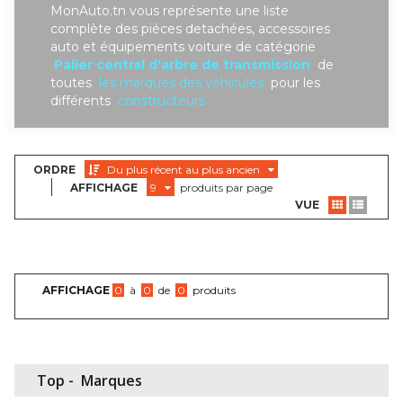
MonAuto.tn vous représente une liste
complète des piéces detachées, accessoires
auto et équipements voiture de catégorie
Palier central d'arbre de transmission
de
toutes
les marques des véhicules
pour les
différents
constructeurs
ORDRE
Du plus récent au plus ancien
AFFICHAGE
9
produits par page
VUE
AFFICHAGE
0
à
0
de
0
produits
Top -
Marques