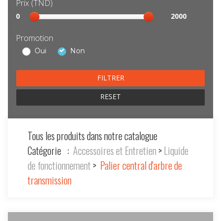
Prix (TND)
Sélection
0
2000
prix
Promotion
Oui
Non
RESET
Tous les produits dans notre catalogue
Catégorie :
Accessoires et Entretien
>
Liquide
de fonctionnement
>
Palier central d'arbre de
transmission