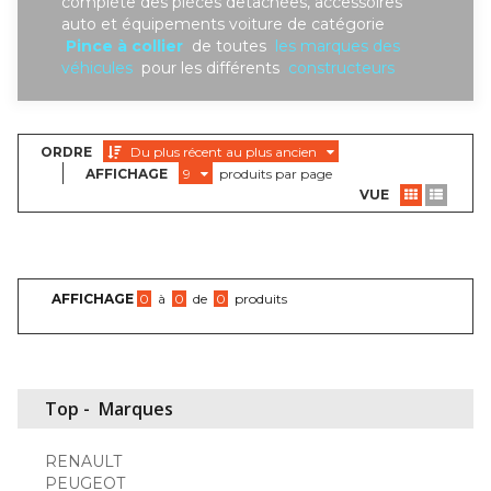
complète des piéces detachées, accessoires
auto et équipements voiture de catégorie
Pince à collier
de toutes
les marques des
véhicules
pour les différents
constructeurs
ORDRE
Du plus récent au plus ancien
AFFICHAGE
9
produits par page
VUE
AFFICHAGE
0
à
0
de
0
produits
Top -
Marques
RENAULT
PEUGEOT