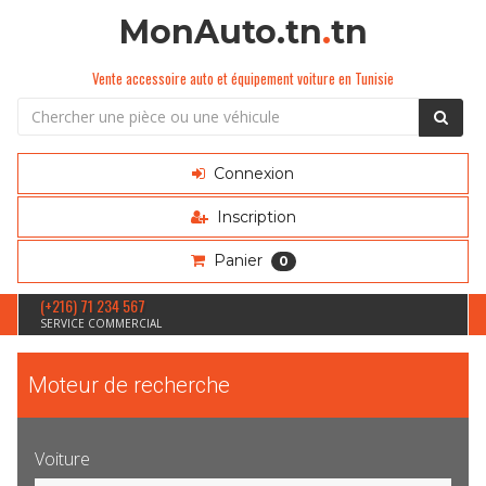
MonAuto.tn
.
tn
Vente accessoire auto et équipement voiture en Tunisie
Connexion
Inscription
Panier
0
(+216) 71 234 567
SERVICE COMMERCIAL
Moteur de recherche
Voiture
Sélection