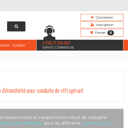
Connexion
Inscription
Panier
0
(+216) 71 234 567
Forum
Contact
SERVICE COMMERCIAL
d'étanchéité pour conduite de réfrigérant
accessoires auto et équipements voiture de catégorie
marques des véhicules
pour les différents
constructeurs