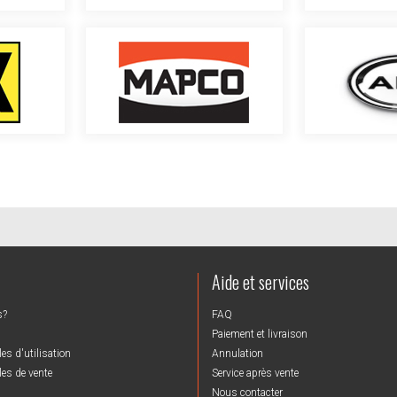
Aide et services
s?
FAQ
Paiement et livraison
es d'utilisation
Annulation
es de vente
Service après vente
Nous contacter