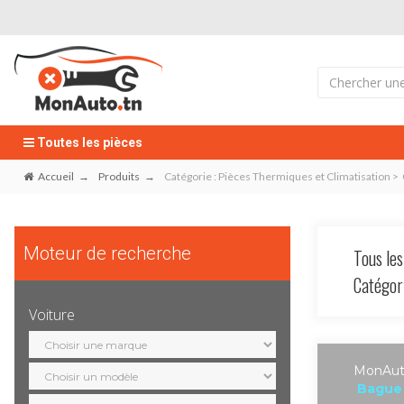
Toutes les pièces
Accueil
Produits
Catégorie : Pièces Thermiques et Climatisation > 
Moteur de recherche
Tous les
Catégo
Voiture
Sélection
marque
Sélection
MonAuto
modèle
Bague 
Sélection