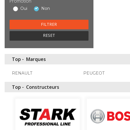
Promotion
Oui
Non
RESET
Top -
Marques
RENAULT
PEUGEOT
Top -
Constructeurs