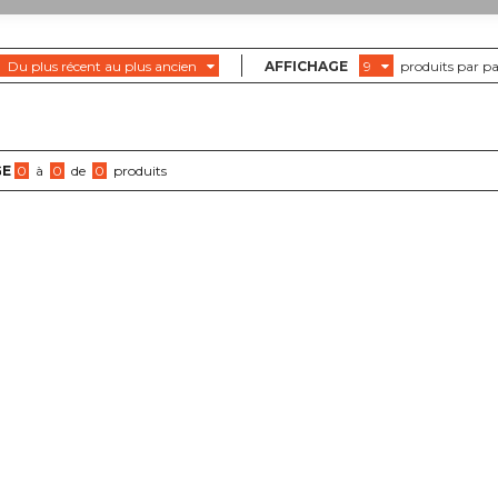
Du plus récent au plus ancien
AFFICHAGE
9
produits par p
GE
0
à
0
de
0
produits