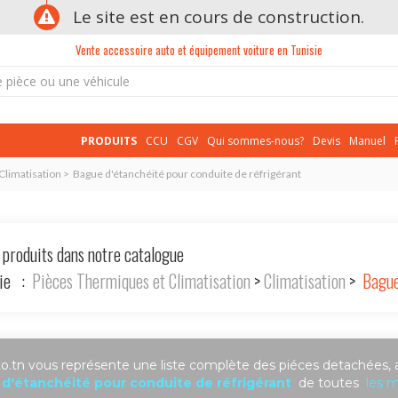
Le site est en cours de construction.
Vente accessoire auto et équipement voiture en Tunisie
PRODUITS
CCU
CGV
Qui sommes-nous?
Devis
Manuel
Climatisation > Bague d'étanchéité pour conduite de réfrigérant
 produits dans notre catalogue
rie :
Pièces Thermiques et Climatisation
>
Climatisation
>
Bague 
.tn vous représente une liste complète des piéces detachées, 
d'étanchéité pour conduite de réfrigérant
de toutes
les 