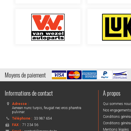
Moyens de paiement
Informations de contact
À propos
Adresse :
Qui sommes nou
Aenean nunc turpis, feugiat nec eros pharetra
Nos engagements
pulvinar.
Conditions général
Téléphone :
33 987 654
Conditions général
FAX :
71 234 56
Mentions légales