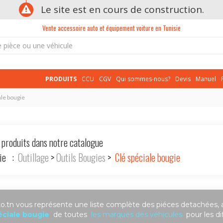
Le site est en cours de construction.
Vente accessoire auto et équipement voiture en Tunisie
PRODUITS
CCU
CGV
Qui sommes-nous?
Devis
Manuel
ale bougie
 produits dans notre catalogue
rie :
Outillage
>
Outils Bougies
>
Clé spéciale bougie
.tn vous représente une liste complète des piéces detachées, 
éciale bougie
de toutes
les marques des véhicules
pour les di