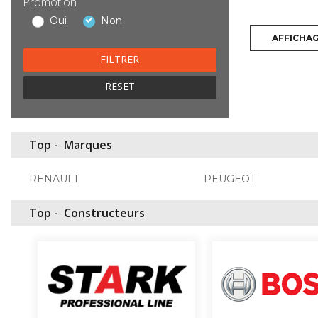
Promotion
Oui
Non
AFFICHA
RESET
Top -
Marques
RENAULT
PEUGEOT
Top -
Constructeurs