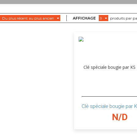
Du plus récent au plus ancien
AFFICHAGE
9
produits par p
Clé spéciale bougie par
N/D