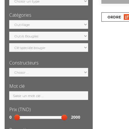
motorisation
Catégories
ORDRE
Sélection
catégorie
Constructeurs
Sélection
constructeur
Mot clé
Mot
clé
Prix (TND)
Sélection
0
2000
prix