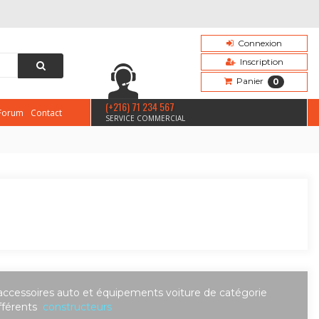
Connexion
Inscription
Panier
0
(+216) 71 234 567
Forum
Contact
SERVICE COMMERCIAL
accessoires auto et équipements voiture de catégorie
fférents
constructeurs