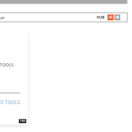
VUE
age
 KS TOOLS
TND