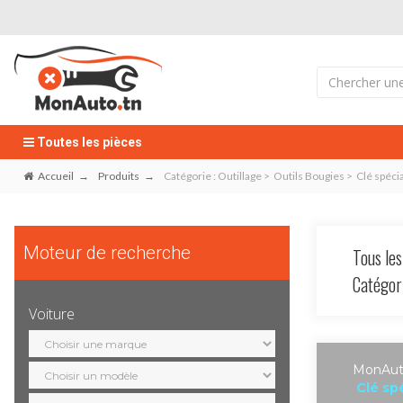
Toutes les pièces
Accueil
Produits
Catégorie : Outillage > Outils Bougies > Clé spéci
Moteur de recherche
Tous les
Catégo
Voiture
Sélection
marque
Sélection
MonAuto
modèle
Clé sp
Sélection