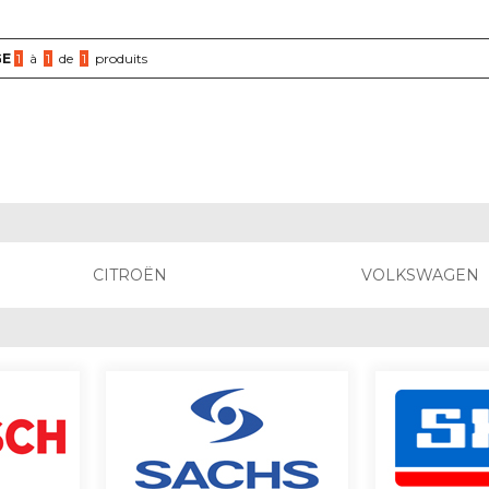
GE
1
à
1
de
1
produits
CITROËN
VOLKSWAGEN