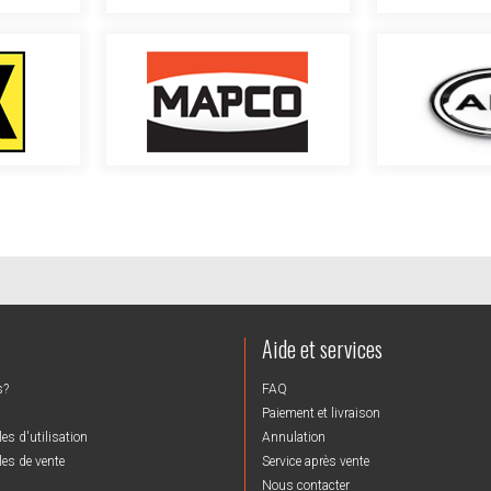
Aide et services
s?
FAQ
Paiement et livraison
es d'utilisation
Annulation
es de vente
Service après vente
Nous contacter