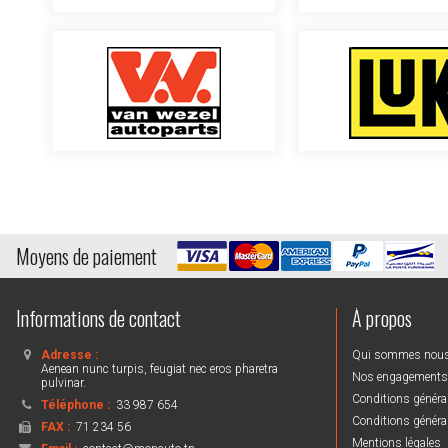
Moyens de paiement
Informations de contact
À propos
Adresse :
Qui sommes nou
Aenean nunc turpis, feugiat nec eros pharetra
Nos engagements
pulvinar.
Conditions général
Téléphone :
33 987 654
Conditions général
FAX :
71 234 56
Mentions légales