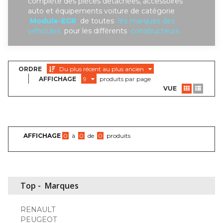
complète des piéces detachées, accessoires
auto et équipements voiture de catégorie
Module-EGR
de toutes
les marques des
véhicules
pour les différents
constructeurs
ORDRE
Du plus récent au plus ancien
AFFICHAGE
9
produits par page
VUE
AFFICHAGE
0
à
0
de
0
produits
Top -
Marques
RENAULT
PEUGEOT