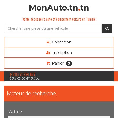
MonAuto.tn
.
tn
Vente accessoire auto et équipement voiture en Tunisie
Connexion
Inscription
Panier
0
(+216) 71 234 567
SERVICE COMMERCIAL
Moteur de recherche
Voiture
Sélection