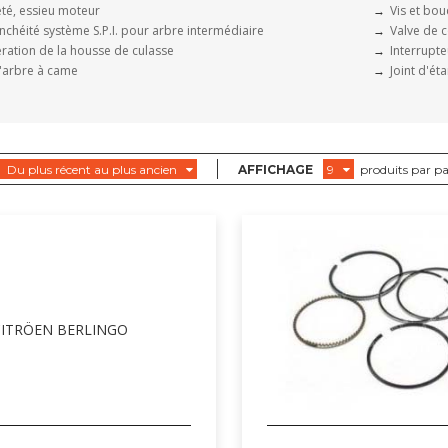
eté, essieu moteur
Vis et bou
chéité système S.P.I. pour arbre intermédiaire
Valve de 
ération de la housse de culasse
Interrupt
'arbre à came
Joint d'ét
Du plus récent au plus ancien
AFFICHAGE
9
produits par p