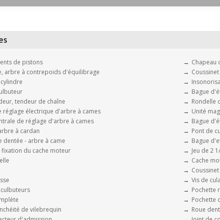
es
ents de pistons
Chapeau de
, arbre à contrepoids d'équilibrage
Coussinet 
cylindre
Insonoris
ulbuteur
Bague d'é
deur, tendeur de chaîne
Rondelle 
e réglage électrique d'arbre à cames
Unité mag
trale de réglage d'arbre à cames
Bague d'é
arbre à cardan
Pont de c
 dentée - arbre à came
Bague d'e
 fixation du cache moteur
Jeu de 2 1
elle
Cache mo
Coussinet 
asse
Vis de cul
 culbuteurs
Pochette 
mplète
Pochette
nchéité de vilebrequin
Roue dent
lecteur d'admission
Joint de 