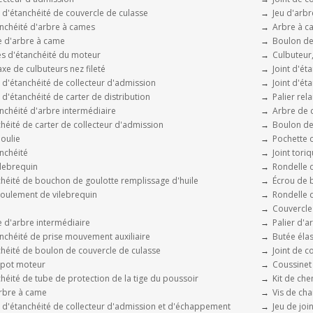
s d'étanchéité de couvercle de culasse
Jeu d'arb
nchéité d'arbre à cames
Arbre à c
 d'arbre à came
Boulon de
es d'étanchéité du moteur
Culbuteur,
e de culbuteurs nez fileté
Joint d'ét
s d'étanchéité de collecteur d'admission
Joint d'ét
s d'étanchéité de carter de distribution
Palier rel
nchéité d'arbre intermédiaire
Arbre de c
chéité de carter de collecteur d'admission
Boulon de 
oulie
Pochette 
nchéité
Joint tori
lebrequin
Rondelle 
chéité de bouchon de goulotte remplissage d'huile
Écrou de b
oulement de vilebrequin
Rondelle 
Couvercle 
 d'arbre intermédiaire
Palier d'
nchéité de prise mouvement auxiliaire
Butée éla
chéité de boulon de couvercle de culasse
Joint de c
apot moteur
Coussinet
chéité de tube de protection de la tige du poussoir
Kit de che
rbre à came
Vis de cha
s d'étanchéité de collecteur d'admission et d'échappement
Jeu de joi