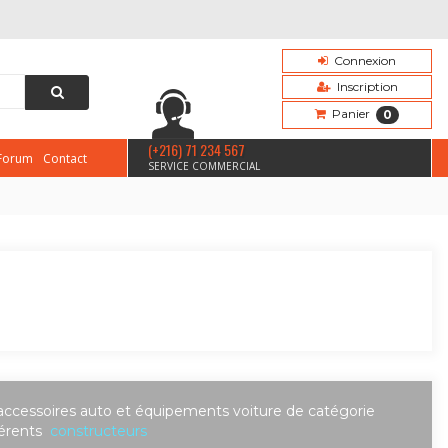
Connexion
Inscription
Panier
0
(+216) 71 234 567
Forum
Contact
SERVICE COMMERCIAL
accessoires auto et équipements voiture de catégorie
férents
constructeurs