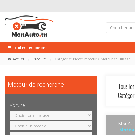
Toutes les pièces
Accueil
Produits
Catégorie : Pièces moteur > Moteur et Culasse
Moteur de recherche
Tous les
Catégo
Voiture
Sélection
marque
Sélection
MonAuto
modèle
Moteur
Sélection