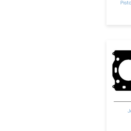
Pist
J