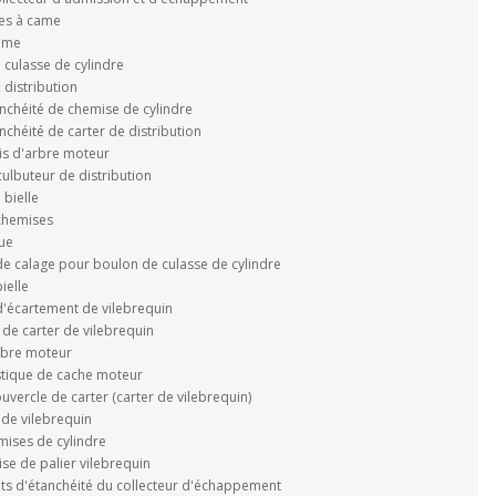
res à came
ame
 culasse de cylindre
 distribution
anchéité de chemise de cylindre
anchéité de carter de distribution
ais d'arbre moteur
ulbuteur de distribution
bielle
chemises
que
de calage pour boulon de culasse de cylindre
ielle
d'écartement de vilebrequin
de carter de vilebrequin
arbre moteur
stique de cache moteur
ouvercle de carter (carter de vilebrequin)
 de vilebrequin
mises de cylindre
ise de palier vilebrequin
nts d'étanchéité du collecteur d'échappement