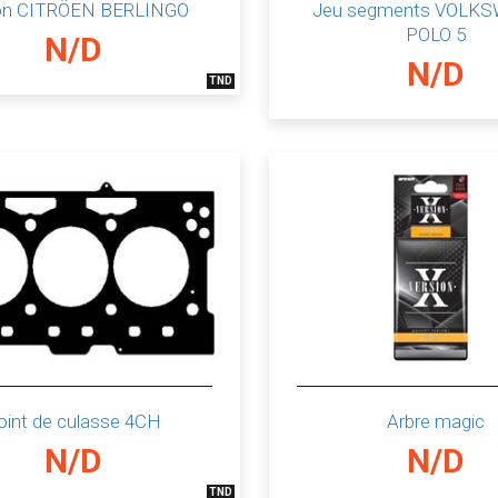
on CITRÖEN BERLINGO
Jeu segments VOLK
POLO 5
N/D
N/D
TND
oint de culasse 4CH
Arbre magic
N/D
N/D
TND