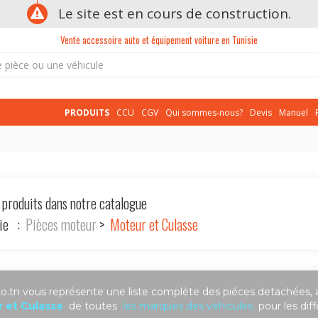
Le site est en cours de construction.
Vente accessoire auto et équipement voiture en Tunisie
PRODUITS
CCU
CGV
Qui sommes-nous?
Devis
Manuel
 produits dans notre catalogue
rie :
Pièces moteur
>
Moteur et Culasse
.tn vous représente une liste complète des piéces detachées, 
 et Culasse
de toutes
les marques des véhicules
pour les dif