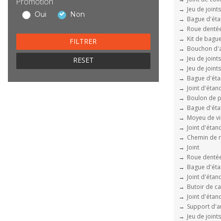
Promotion
Jeu de joint
Oui
Non
Bague d'éta
Roue dentée
Kit de bagu
Bouchon d'ax
Jeu de joint
RESET
Jeu de joint
Bague d'éta
Joint d'étan
Boulon de p
Bague d'éta
Moyeu de vi
Joint d'étan
Chemin de r
Joint
Roue dentée
Bague d'éta
Joint d'étan
Butoir de c
Joint d'étan
Support d'a
Jeu de joint