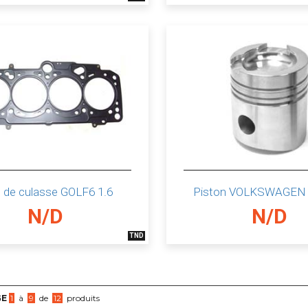
t de culasse GOLF6 1.6
Piston VOLKSWAGEN 
N/D
N/D
TND
GE
1
à
9
de
12
produits