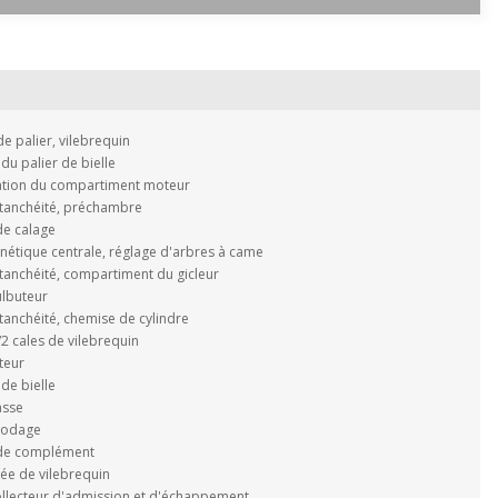
 palier, vilebrequin
du palier de bielle
ation du compartiment moteur
tanchéité, préchambre
de calage
nétique centrale, réglage d'arbres à came
tanchéité, compartiment du gicleur
ulbuteur
tanchéité, chemise de cylindre
/2 cales de vilebrequin
teur
de bielle
asse
rodage
 de complément
ée de vilebrequin
collecteur d'admission et d'échappement