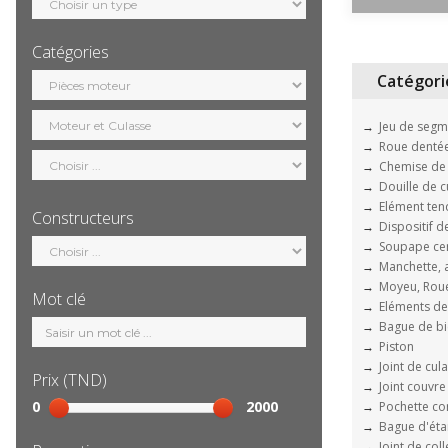
motorisation
Catégories
Sélection
Catégori
catégorie
Jeu de segm
Roue dentée
Chemise de 
Douille de c
Elément ten
Constructeurs
Dispositif d
Sélection
Soupape cen
constructeur
Manchette, 
Moyeu, Roue
Mot clé
Eléments de
Mot
Bague de bi
clé
Piston
Joint de cul
Prix (TND)
Joint couvre
Sélection
0
2000
Pochette co
prix
Bague d'éta
Joint de col