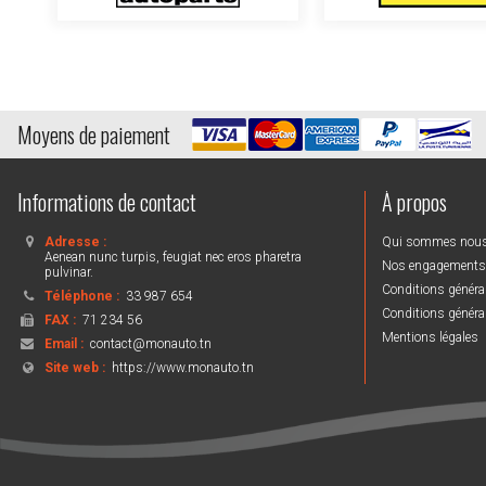
Moyens de paiement
Informations de contact
À propos
Adresse :
Qui sommes nou
Aenean nunc turpis, feugiat nec eros pharetra
Nos engagements
pulvinar.
Conditions général
Téléphone :
33 987 654
Conditions général
FAX :
71 234 56
Mentions légales
Email :
contact@monauto.tn
Site web :
https://www.monauto.tn