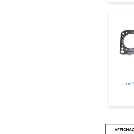
join
AFFICHA